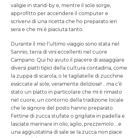
nocciole
valigie in stand-by e, mentre il sole sorge,
e
approfitto per accendere il computer e
fior
scrivervi di una ricetta che ho preparato ieri
di
latte
sera e che mi è piaciuta tanto.
Durante il mio l’ultimo viaggio sono stata nel
Sannio, terra di vini eccellenti nel cuore
Campano. Qui ho avuto il piacere di assaggiare
diversi piatti tipici della cultura contadina, come
la zuppa di scarola, o le tagliatelle di zucchine
essiccate al sole, veramente deliziose! …ma c’è
stato un piatto in particolare che mi è rimasto
nel cuore, un contorno della tradizione locale
che le signore del posto hanno preparato.
Fettine di zucca stufate o grigliate in padella e
lasciate marinare in olio, aglio, prezzemolo …e
una aggiustatina di sale se la zucca non piace