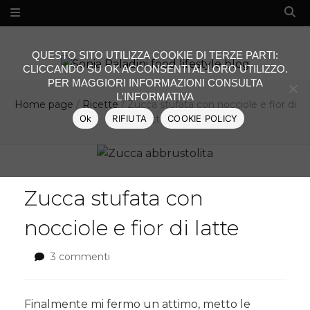
QUESTO SITO UTILIZZA COOKIE DI TERZE PARTI:
CLICCANDO SU OK ACCONSENTI AL LORO UTILIZZO.
PER MAGGIORI INFORMAZIONI CONSULTA
L'INFORMATIVA
Home page
/
Ricette
/
Zucca stufata con nocciole e fior di
Ok
RIFIUTA
COOKIE POLICY
latte
Zucca stufata con
nocciole e fior di latte
3 commenti
su
Zucca
stufata
con
Finalmente mi fermo un attimo, metto le