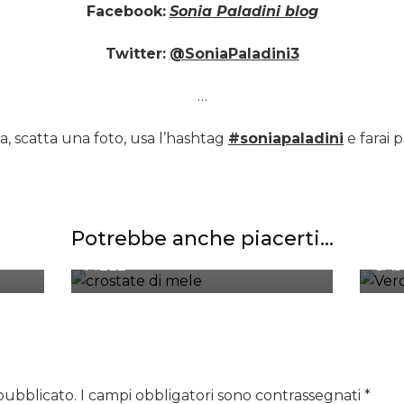
Facebook:
Sonia Paladini blog
Twitter:
@SoniaPaladini3
…
a, scatta una foto, usa l’hashtag
#soniapaladini
e farai p
CROSTATA DI FROLLA
Potrebbe anche piacerti...
INTEGRALE CON COMPOSTA DI
VER
MELE
CAS
 pubblicato.
I campi obbligatori sono contrassegnati
*