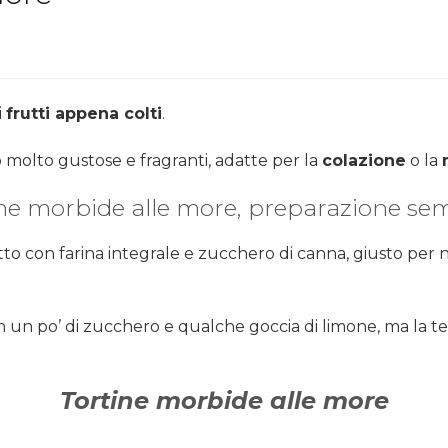
i
frutti appena colti
.
o molto gustose e fragranti, adatte per la
colazione
o la
ne morbide alle more, preparazione se
tto con farina integrale e zucchero di canna, giusto per n
un po’ di zucchero e qualche goccia di limone, ma la ten
Tortine morbide alle more