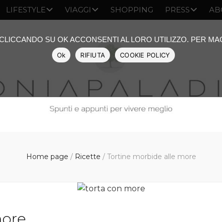
LIFESTYLE
VIAGGI
SHOPPING
PRESS
AB
: CLICCANDO SU OK ACCONSENTI AL LORO UTILIZZO. PER M
Ok
RIFIUTA
COOKIE POLICY
Home page
/
Ricette
/
Tortine morbide alle more
more