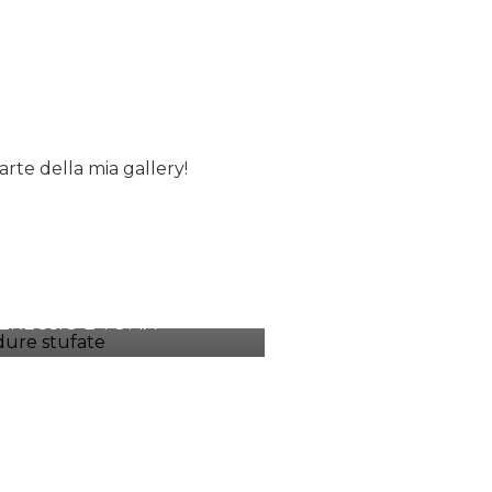
arte della mia gallery!
DURE STUFATE CON PANE
ERECCIO E TOMA