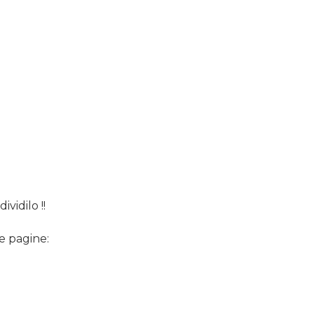
ividilo !!
e pagine: