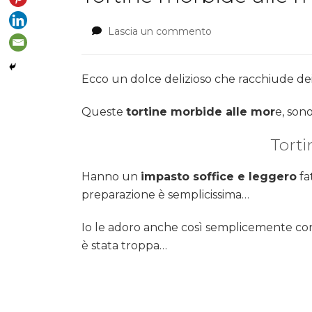
Lascia un commento
su
Tortine
morbide
alle
Ecco un dolce delizioso che racchiude de
more
Queste
tortine morbide alle mor
e, son
Torti
Hanno un
impasto soffice e leggero
fa
preparazione è semplicissima…
Io le adoro anche così semplicemente con 
è stata troppa…