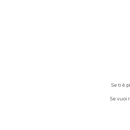
Se ti è p
Se vuoi 