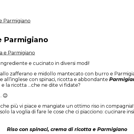
e blog – Italy
a e Parmigiano
 e Parmigiano
ta e Parmigiano
ingrediente e cucinato in diversi modi!
ese allo zafferano e midollo mantecato con burro e Parmig
e all’inglese con spinaci, ricotta e abbondante
Parmigia
 la ricotta …che ne dite vi fidate?
… 😉
he più vi piace e mangiate un ottimo riso in compagnia
solo la voglia di fare le cose che ci piacciono: cucinare i
Riso con spinaci, crema di ricotta e Parmigiano