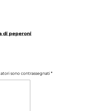
ma di peperoni
gatori sono contrassegnati
*