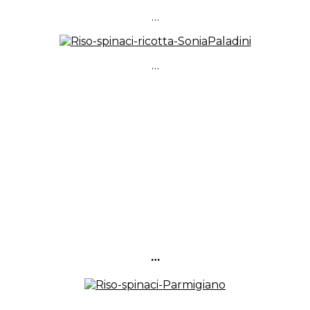
…
…
…
…