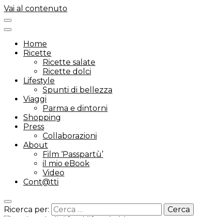
Vai al contenuto
Home
Ricette
Ricette salate
Ricette dolci
Lifestyle
Spunti di bellezza
Viaggi
Parma e dintorni
Shopping
Press
Collaborazioni
About
Film ‘Passpartù’
il mio eBook
Video
Cont@tti
Ricerca per: