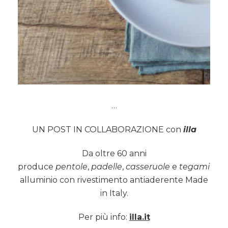
…
UN POST IN COLLABORAZIONE con
illa
Da oltre 60 anni
produce
pentole
,
padelle
,
casseruole
e
tegami
in
alluminio con rivestimento antiaderente Made
in Italy.
Per più info:
illa.it