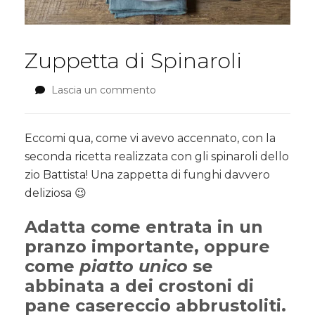
Zuppetta di Spinaroli
Lascia un commento
su
Zuppetta
di
Spinaroli
Eccomi qua, come vi avevo accennato, con la
seconda ricetta realizzata con gli spinaroli dello
zio Battista! Una zappetta di funghi davvero
deliziosa 😉
Adatta come entrata in un
pranzo importante, oppure
come
piatto unico
se
abbinata a dei crostoni di
pane casereccio abbrustoliti.