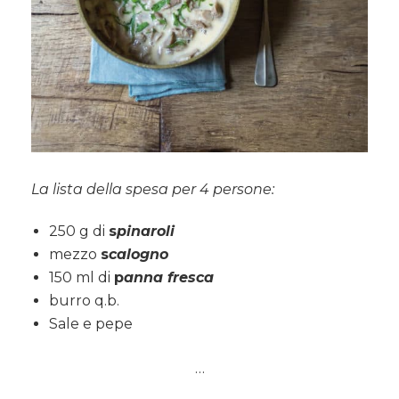
La lista della spesa per 4 persone:
250 g di
s
pinaroli
mezzo
s
calogno
150 ml di
p
anna fresca
burro q.b.
Sale e pepe
…