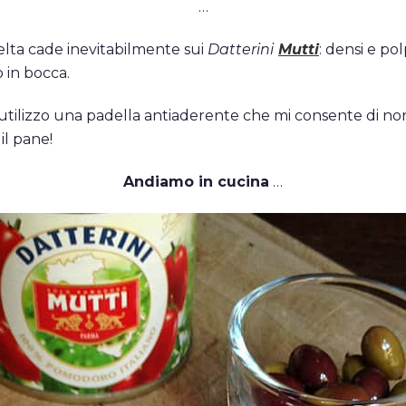
…
celta cade inevitabilmente sui
Datterini
Mutti
: densi e po
o in bocca.
i utilizzo una padella antiaderente che mi consente di n
il pane!
Andiamo in cucina
…