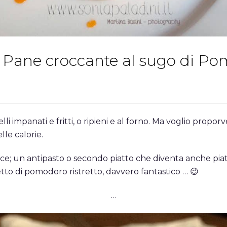
u Pane croccante al sugo di Po
i impanati e fritti, o ripieni e al forno. Ma voglio proporve
lle calorie.
sce; u
n antipasto o secondo piatto che diventa anche piat
to di pomodoro ristretto, davvero fantastico … 😉
…