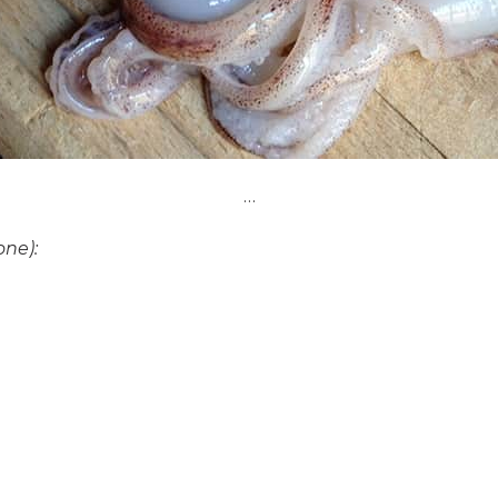
…
one):