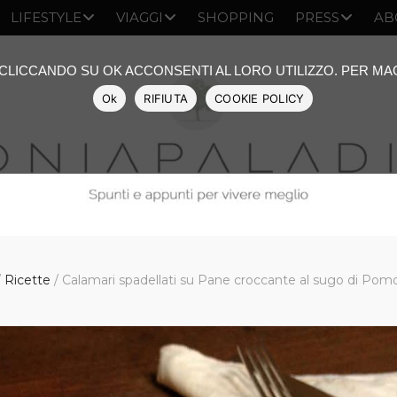
LIFESTYLE
VIAGGI
SHOPPING
PRESS
AB
: CLICCANDO SU OK ACCONSENTI AL LORO UTILIZZO. PER M
Ok
RIFIUTA
COOKIE POLICY
/
Ricette
/
Calamari spadellati su Pane croccante al sugo di Pom