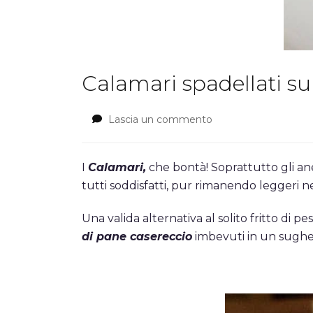
Calamari spadellati s
Lascia un commento
su
Calamari
spadellati
su
I
Calamari,
che bontà! Soprattutto gli anell
Pane
tutti soddisfatti, pur rimanendo leggeri ne
croccante
al
U
na valida alternativa al solito fritto di pe
sugo
di pane casereccio
imbevuti in un sughet
di
Pomodoro
e
olive…