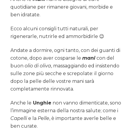
morbide
quotidiane per rimanere giovani, morbide e
e
ben idratate.
ben
idratate…
Ecco alcuni consigli tutti naturali, per
rigenerarle, nutrirle ed ammorbidirle 😉
Andate a dormire, ogni tanto, con dei guanti di
cotone, dopo aver cosparse le
mani
con del
buon
olio di oliva
, massaggiando ed insistendo
sulle zone più secche e screpolate: il giorno
dopo la pelle delle vostre mani sarà
completamente rinnovata.
Anche le
Unghie
non vanno dimenticate, sono
l’immagine esterna della nostra salute; come i
Capelli
e la
Pelle
, è importante averle belle e
ben curate.