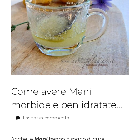
Come avere Mani
morbide e ben idratate…
Lascia un commento
su
Come
avere
Mani
Anche le
M
ani
hanno bisogno di cure