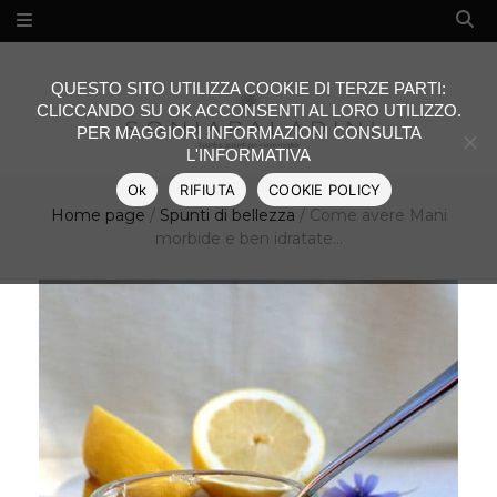
QUESTO SITO UTILIZZA COOKIE DI TERZE PARTI:
CLICCANDO SU OK ACCONSENTI AL LORO UTILIZZO.
PER MAGGIORI INFORMAZIONI CONSULTA
L'INFORMATIVA
Ok
RIFIUTA
COOKIE POLICY
Home page
/
Spunti di bellezza
/
Come avere Mani
morbide e ben idratate…