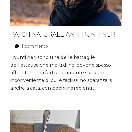
PATCH NATURALE ANTI-PUNTI NERI
1 commento
su
Patch
I punti neri sono una delle battaglie
naturale
dell’estetica che molti di noi devono spesso
anti-
punti
affrontare. ma fortunatamente sono un
neri
inconveniente di cui è facilissimo sbarazzarsi
anche a casa, con pochi ingredienti …