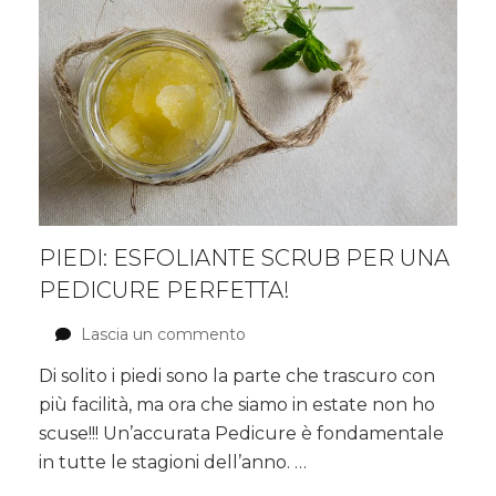
PIEDI: ESFOLIANTE SCRUB PER UNA
PEDICURE PERFETTA!
Lascia un commento
su
Piedi:
Di solito i piedi sono la parte che trascuro con
Esfoliante
più facilità, ma ora che siamo in estate non ho
Scrub
per
scuse!!! Un’accurata Pedicure è fondamentale
una
in tutte le stagioni dell’anno. …
Pedicure