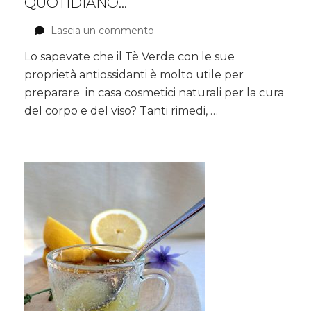
QUOTIDIANO…
Lascia un commento
su
Tè
Lo sapevate che il Tè Verde con le sue
verde,
proprietà antiossidanti è molto utile per
non
solo
preparare in casa cosmetici naturali per la cura
da
del corpo e del viso? Tanti rimedi, …
bere!
Scrub
e
Tonico
#benessere
quotidiano…