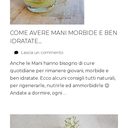
COME AVERE MANI MORBIDE E BEN
IDRATATE…
Lascia un commento
su
Come
Anche le Mani hanno bisogno di cure
avere
quotidiane per rimanere giovani, morbide e
Mani
morbide
ben idratate. Ecco alcuni consigli tutti naturali,
e
per rigenerarle, nutrirle ed ammorbidirle 😉
ben
Andate a dormire, ogni …
idratate…