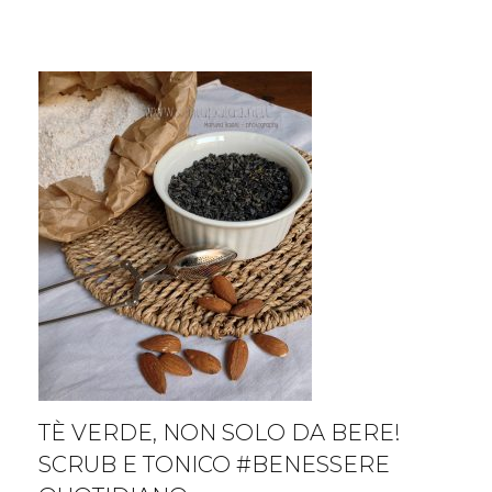
immediata
al
caffè
TÈ VERDE, NON SOLO DA BERE!
SCRUB E TONICO #BENESSERE