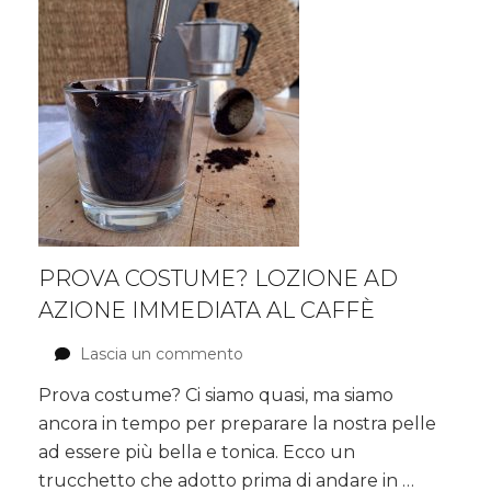
PROVA COSTUME? LOZIONE AD
AZIONE IMMEDIATA AL CAFFÈ
Lascia un commento
su
Prova
Prova costume? Ci siamo quasi, ma siamo
costume?
ancora in tempo per preparare la nostra pelle
Lozione
ad
ad essere più bella e tonica. Ecco un
azione
trucchetto che adotto prima di andare in …