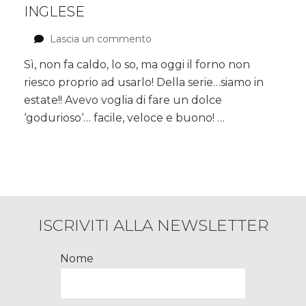
INGLESE
Lascia un commento
su
Pesche
Sì, non fa caldo, lo so, ma oggi il forno non
caramellate
riesco proprio ad usarlo! Della serie…siamo in
con
salsa
estate!! Avevo voglia di fare un dolce
inglese
‘godurioso‘… facile, veloce e buono! …
ISCRIVITI ALLA NEWSLETTER
Nome