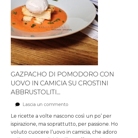
GAZPACHO DI POMODORO CON
UOVO IN CAMICIA SU CROSTINI
ABBRUSTOLITI…
Lascia un commento
su
Gazpacho
Le ricette a volte nascono così un po’ per
di
ispirazione, ma soprattutto, per passione. Ho
pomodoro
con
voluto cuocere l’uovo in camicia, che adoro
uovo