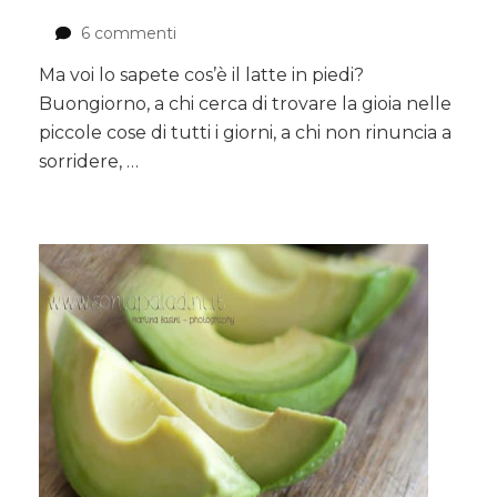
6 commenti
su
Latte
Ma voi lo sapete cos’è il latte in piedi?
in
Buongiorno, a chi cerca di trovare la gioia nelle
piedi,
ricetta
piccole cose di tutti i giorni, a chi non rinuncia a
della
sorridere, …
nonna