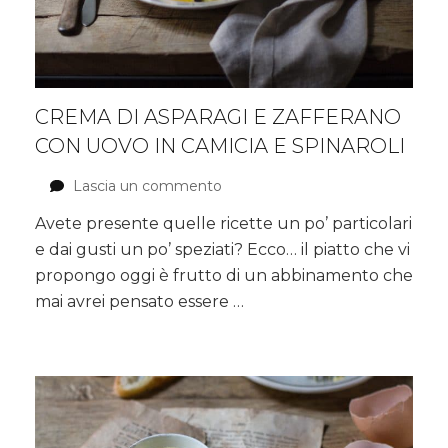
CREMA DI ASPARAGI E ZAFFERANO
CON UOVO IN CAMICIA E SPINAROLI
Lascia un commento
su
Crema
Avete presente quelle ricette un po’ particolari
di
e dai gusti un po’ speziati? Ecco… il piatto che vi
asparagi
e
propongo oggi è frutto di un abbinamento che
zafferano
mai avrei pensato essere …
con
uovo
in
camicia
e
spinaroli