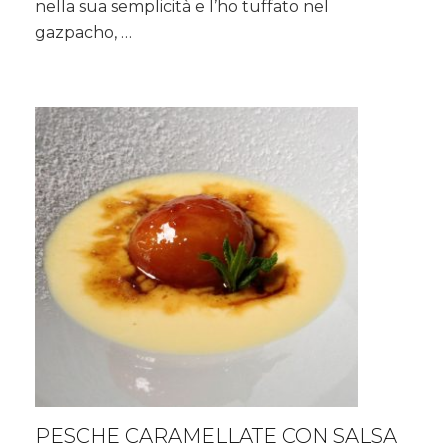
nella sua semplicità e l’ho tuffato nel
in
gazpacho, …
camicia
su
crostini
abbrustoliti…
PESCHE CARAMELLATE CON SALSA