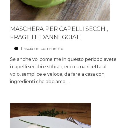
MASCHERA PER CAPELLI SECCHI,
FRAGILI E DANNEGGIATI
Lascia un commento
su
Maschera
Se anche voi come me in questo periodo avete
per
i capelli secchi e sfibrati, ecco una ricetta al
capelli
secchi,
volo, semplice e veloce, da fare a casa con
fragili
ingredienti che abbiamo …
e
danneggiati