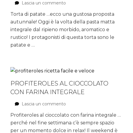
Lascia un commento
su
Torta
Torta di patate …ecco una gustosa proposta
di
autunnale! Oggi è la volta della pasta matta
patate
integrale dal ripieno morbido, aromatico e
rustico! I protagonisti di questa torta sono le
patate e …
PROFITEROLES AL CIOCCOLATO
CON FARINA INTEGRALE
Lascia un commento
su
Profiteroles
Profiteroles al cioccolato con farina integrale …
al
perché nel fine settimana c’è sempre spazio
cioccolato
con
per un momento dolce in relax! Il weekend è