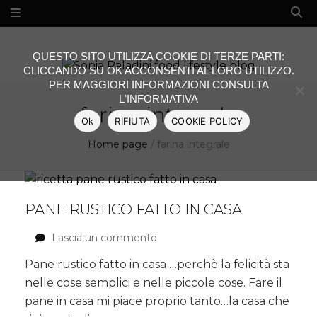
QUESTO SITO UTILIZZA COOKIE DI TERZE PARTI:
CLICCANDO SU OK ACCONSENTI AL LORO UTILIZZO.
PER MAGGIORI INFORMAZIONI CONSULTA
L'INFORMATIVA
farina integrale
Ok
RIFIUTA
COOKIE POLICY
Home page
/
farina integrale
PANE RUSTICO FATTO IN CASA
Lascia un commento
su
Pane
Pane rustico fatto in casa …perchè la felicità sta
rustico
nelle cose semplici e nelle piccole cose. Fare il
fatto
in
pane in casa mi piace proprio tanto…la casa che
casa