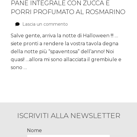
PANE INTEGRALE CON ZUCCA E
PORRI PROFUMATO AL ROSMARINO
Lascia un commento
su
Pane
Salve gente, arriva la notte di Halloween !!! …
integrale
siete pronti a rendere la vostra tavola degna
con
zucca
della notte più “spaventosa” dell’anno! Noi
e
quasi! …allora mi sono allacciata il grembiule e
porri
sono …
profumato
al
rosmarino
ISCRIVITI ALLA NEWSLETTER
Nome