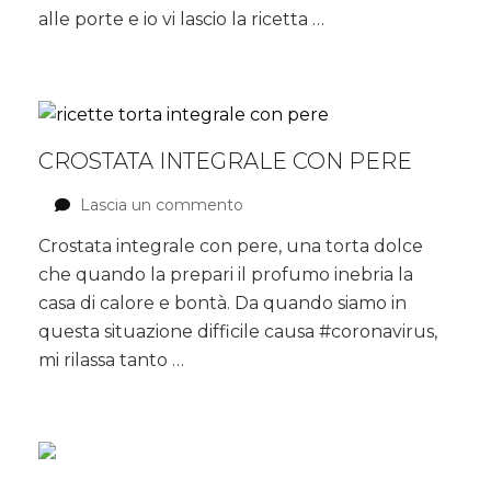
farina
alle porte e io vi lascio la ricetta …
integrale
CROSTATA INTEGRALE CON PERE
Lascia un commento
su
Crostata
Crostata integrale con pere, una torta dolce
integrale
che quando la prepari il profumo inebria la
con
pere
casa di calore e bontà. Da quando siamo in
questa situazione difficile causa #coronavirus,
mi rilassa tanto …