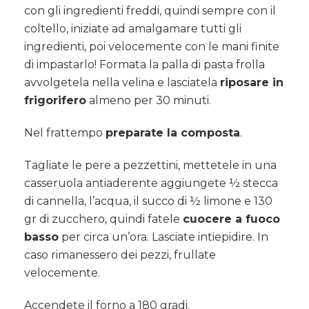
con gli ingredienti freddi, quindi sempre con il
coltello, iniziate ad amalgamare tutti gli
ingredienti, poi velocemente con le mani finite
di impastarlo! Formata la palla di pasta frolla
avvolgetela nella velina e lasciatela
riposare in
frigorifero
almeno per 30 minuti.
Nel frattempo
preparate la composta
.
Tagliate le pere a pezzettini, mettetele in una
casseruola antiaderente aggiungete ½ stecca
di cannella, l’acqua, il succo di ½ limone e 130
gr di zucchero, quindi fatele
cuocere a fuoco
basso
per circa un’ora. Lasciate intiepidire. In
caso rimanessero dei pezzi, frullate
velocemente.
Accendete il forno a 180 gradi.