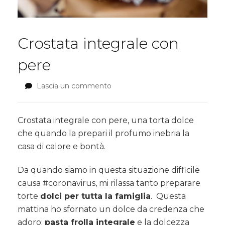
Crostata integrale con
pere
Lascia un commento
su
Crostata
integrale
con
Crostata integrale con pere, una torta dolce
pere
che quando la prepari il profumo inebria la
casa di calore e bontà.
Da quando siamo in questa situazione difficile
causa #coronavirus, mi rilassa tanto preparare
torte
dolci per tutta la famiglia
.
Questa
mattina ho sfornato un dolce da credenza che
adoro:
pasta frolla integrale
e la dolcezza