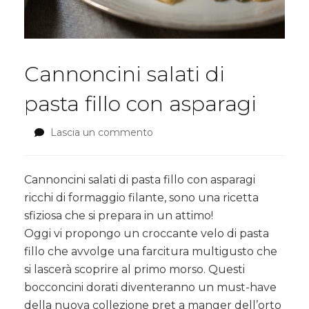
Cannoncini salati di
pasta fillo con asparagi
Lascia un commento
su
Cannoncini
salati
di
Cannoncini salati di pasta fillo con asparagi
pasta
ricchi di formaggio filante,
sono una ricetta
fillo
sfiziosa che si prepara in un attimo!
con
Oggi vi propongo un croccante velo di pasta
asparagi
fillo che avvolge una farcitura multigusto che
si lascerà scoprire al primo morso. Questi
bocconcini dorati diventeranno un must-have
della nuova collezione pret a manger dell’orto