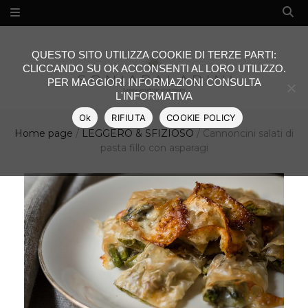
QUESTO SITO UTILIZZA COOKIE DI TERZE PARTI:
CLICCANDO SU OK ACCONSENTI AL LORO UTILIZZO.
PER MAGGIORI INFORMAZIONI CONSULTA
L'INFORMATIVA
Ok
RIFIUTA
COOKIE POLICY
Home page
/
LEGGERO & SFIZIOSO
/
Cannoncini salati di
pasta fillo con asparagi