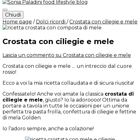
Chiudi
Sonia Paladini – food and
Home page
/
Dolci ricordi
/
Crostata con ciliegie e mele
lifestyle blog – Italy
Crostata con ciliegie e mele
Lascia un commento
su Crostata con ciliegie e mele
Crostata con ciliegie e mele … un intreccio dal cuore
rosso!
Ecco a voi la mia ricetta collaudata e di sicura riuscita!
Confessatelo! Anche voi amate la classica
crostata di
ciliegie e mele
, giusto? Io la adoroooo! Ottima da
portare a tavola in tutte le occasioni per un unione
perfetta tra pasta frolla, confettura di ciliegie e fettine
di mela Golden.
Io l’adoro sempre, anche a colazione!