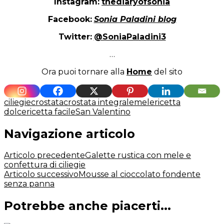
Instagram:
thediaryofsonia
Facebook:
Sonia Paladini blog
Twitter:
@SoniaPaladini3
…
Ora puoi tornare alla
Home
del sito
ciliegie
crostata
crostata integrale
mele
ricetta
dolce
ricetta facile
San Valentino
Navigazione articolo
Articolo precedente
Galette rustica con mele e
confettura di ciliegie
Articolo successivo
Mousse al cioccolato fondente
senza panna
Potrebbe anche piacerti...