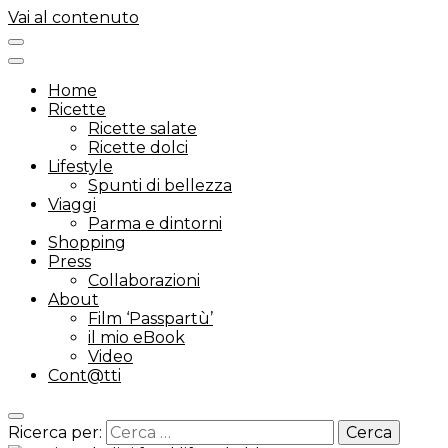
Vai al contenuto
Home
Ricette
Ricette salate
Ricette dolci
Lifestyle
Spunti di bellezza
Viaggi
Parma e dintorni
Shopping
Press
Collaborazioni
About
Film ‘Passpartù’
il mio eBook
Video
Cont@tti
Ricerca per: