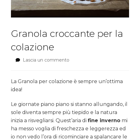
Granola croccante per la
colazione
Lascia un commento
su
Granola
croccante
per
La Granola per colazione è sempre un’ottima
la
idea!
colazione
Le giornate piano piano si stanno allungando, il
sole diventa sempre più tiepido e la natura
inizia a risvegliarsi. Quest’aria di
fine inverno
mi
ha messo voglia di freschezza e leggerezza ed
io non vedo l’ora di ricominciare a spalancare le