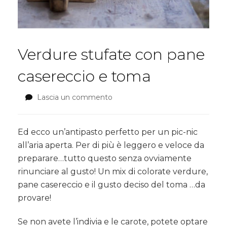
Verdure stufate con pane
casereccio e toma
Lascia un commento
su
Verdure
stufate
con
Ed ecco un’antipasto perfetto per un pic-nic
pane
all’aria aperta. Per di più è leggero e veloce da
casereccio
preparare…tutto questo senza ovviamente
e
rinunciare al gusto! Un mix di colorate verdure,
toma
pane casereccio e il gusto deciso del toma …da
provare!
Se non avete l’indivia e le carote, potete optare