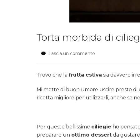
Torta morbida di cilieg
Lascia un commento
su
Torta
morbida
di
Trovo che la
frutta estiva
sia davvero irres
ciliegie
Mi mette di buon umore uscire presto di cas
ricetta migliore per utilizzarli, anche se 
Per queste bellissime
ciliegie
ho pensato
preparare un
ottimo dessert
da gustare 