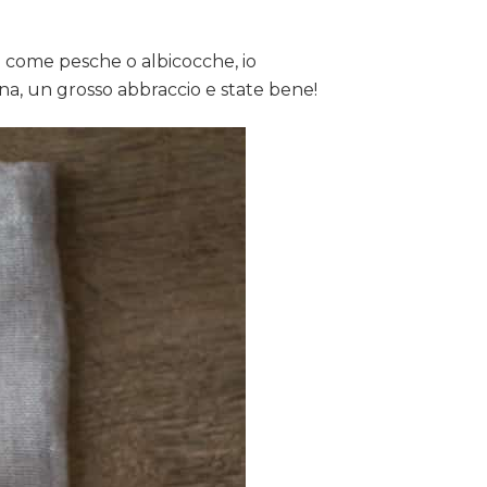
a
come pesche o albicocche, io
a, un grosso abbraccio e state bene!