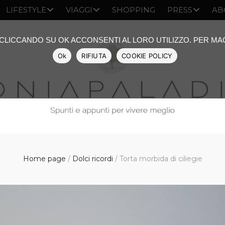
LIFESTYLE
VIAGGI
SHOPPING
PRESS
AB
: CLICCANDO SU OK ACCONSENTI AL LORO UTILIZZO. PER M
Ok
RIFIUTA
COOKIE POLICY
Home page
/
Dolci ricordi
/
Torta morbida di ciliegie