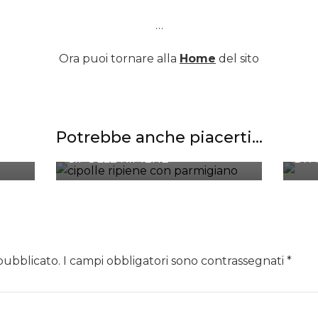
…
Ora puoi tornare alla
Home
del sito
ARR
Potrebbe anche piacerti...
ALL
CIPOLLE RIPIENE
DI 
 pubblicato.
I campi obbligatori sono contrassegnati
*