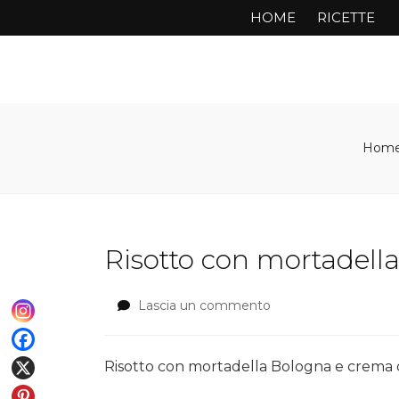
HOME
RICETTE
Home
Risotto con mortadell
Lascia un commento
su
Risotto
con
mortadella
Risotto con mortadella Bologna e crema d
Bologna