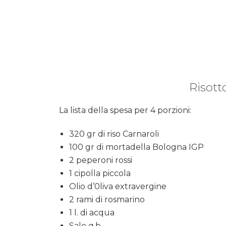
Risott
La lista della spesa per 4 porzioni:
320 gr di riso Carnaroli
100 gr di mortadella Bologna IGP
2 peperoni rossi
1 cipolla piccola
Olio d’0liva extravergine
2 rami di rosmarino
1 l. di acqua
Sale q.b