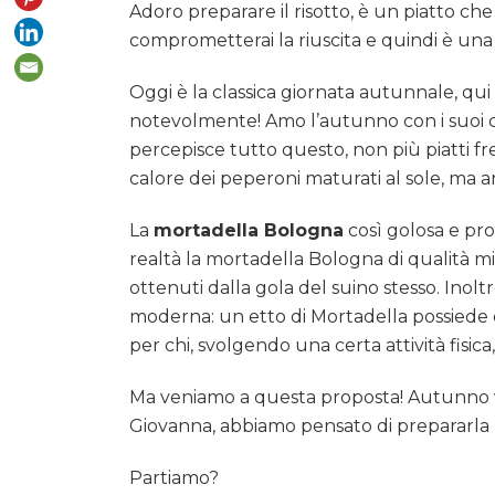
e
Adoro preparare il risotto, è un piatto ch
crema
comprometterai la riuscita e quindi è una v
di
peperoni
Oggi è la classica giornata autunnale, qui
notevolmente! Amo l’autunno con i suoi color
percepisce tutto questo, non più piatti fr
calore dei peperoni maturati al sole, ma 
La
mortadella Bologna
così golosa e pro
realtà la mortadella Bologna di qualità m
ottenuti dalla gola del suino stesso. Inol
moderna: un etto di Mortadella possiede ci
per chi, svolgendo una certa attività fisi
Ma veniamo a questa proposta! Autunno vuo
Giovanna, abbiamo pensato di prepararla 
Partiamo?