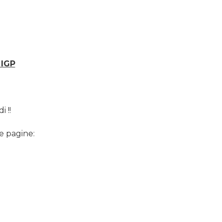
 IGP
 !!
e pagine: