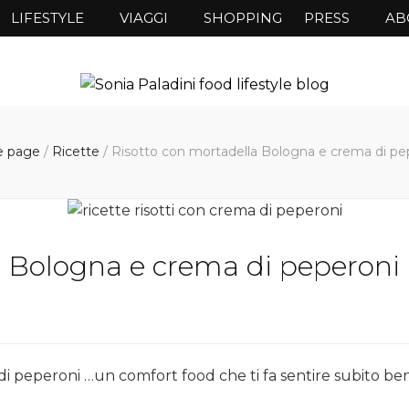
LIFESTYLE
VIAGGI
SHOPPING
PRESS
AB
 page
/
Ricette
/
Risotto con mortadella Bologna e crema di pe
a Bologna e crema di peperoni
i peperoni …un comfort food che ti fa sentire subito be