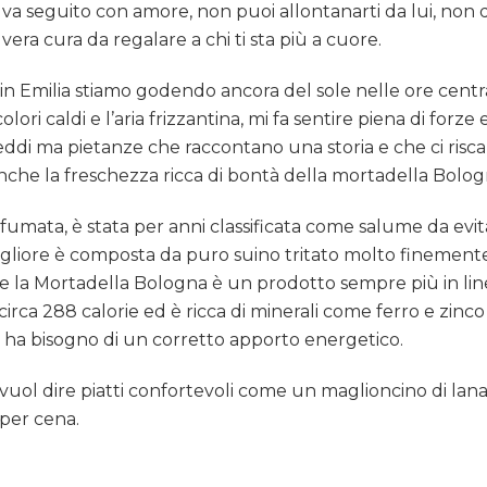
e va seguito con amore, non puoi allontanarti da lui, non 
era cura da regalare a chi ti sta più a cuore.
 in Emilia stiamo godendo ancora del sole nelle ore centra
i caldi e l’aria frizzantina, mi fa sentire piena di forze e 
eddi ma pietanze che raccontano una storia e che ci risca
anche la freschezza ricca di bontà della mortadella Bolog
fumata, è stata per anni classificata come salume da evi
igliore è composta da puro suino tritato molto finemente
tre la Mortadella Bologna è un prodotto sempre più in lin
rca 288 calorie ed è ricca di minerali come ferro e zinco 
ca, ha bisogno di un corretto apporto energetico.
l dire piatti confortevoli come un maglioncino di lana c
per cena.