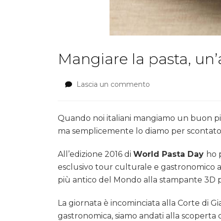
Mangiare la pasta, un’
Lascia un commento
su
Mangiare
la
pasta,
Quando noi italiani mangiamo un buon piat
un’azione
ma semplicemente lo diamo per scontato!
semplice
e
All’edizione 2016 di
World Pasta Day
ho 
naturale
esclusivo tour culturale e gastronomico a
più antico del Mondo alla stampante 3D pe
La giornata è incominciata alla Corte di G
gastronomica, siamo andati alla scoperta d