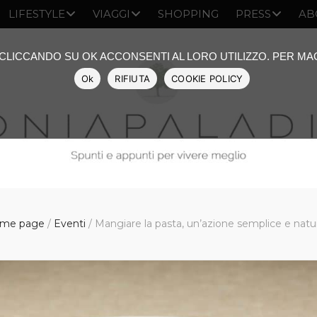
LIFESTYLE
VIAGGI
SHOPPING
PRESS
AB
: CLICCANDO SU OK ACCONSENTI AL LORO UTILIZZO. PER M
Ok
RIFIUTA
COOKIE POLICY
me page
/
Eventi
/
Mangiare la pasta, un’azione semplice e natu