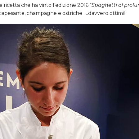
 ricetta che ha vinto l’edizione 2016 “
Spaghetti al profu
ia, capesante, champagne e ostriche …davvero ottimi!