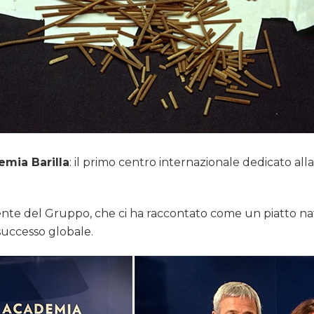
mia Barilla
: il primo centro internazionale dedicato al
ente del Gruppo, che ci ha raccontato come un piatto nato
 successo globale.