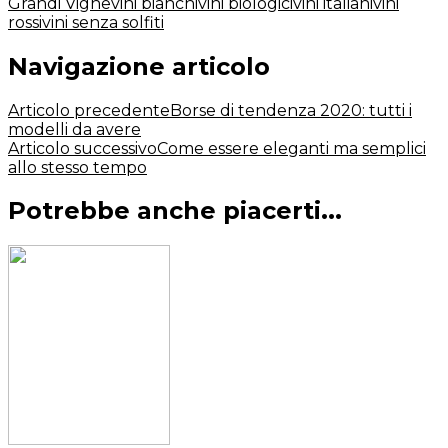
Grandi Vigne
vini bianchi
vini biologici
vini italiani
vini
rossi
vini senza solfiti
Navigazione articolo
Articolo precedente
Borse di tendenza 2020: tutti i
modelli da avere
Articolo successivo
Come essere eleganti ma semplici
allo stesso tempo
Potrebbe anche piacerti...