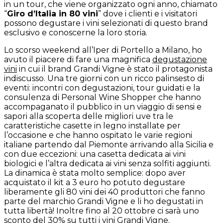
in un tour, che viene organizzato ogni anno, chiamato
“
Giro d’Italia in 80 vini
” dove i clienti e i visitatori
possono degustare i vini selezionati di questo brand
esclusivo e conoscerne la loro storia.
Lo scorso weekend all’Iper di Portello a Milano, ho
avuto il piacere di fare una magnifica
degustazione
vini
in cui il brand Grandi Vigne è stato il protagonista
indiscusso. Una tre giorni con un ricco palinsesto di
eventi: incontri con degustazioni, tour guidati e la
consulenza di Personal Wine Shopper che hanno
accompaganato il pubblico in un viaggio di sensi e
sapori alla scoperta delle migliori uve tra le
caratteristiche casette in legno installate per
l’occasione e che hanno ospitato le varie regioni
italiane partendo dal Piemonte arrivando alla Sicilia e
con due eccezioni: una casetta dedicata ai vini
biologici e l’altra dedicata ai vini senza solfiti aggiunti.
La dinamica è stata molto semplice: dopo aver
acquistato il kit a 3 euro ho potuto degustare
liberamente gli 80 vini dei 40 produttori che fanno
parte del marchio Grandi Vigne e li ho degustati in
tutta libertà! Inoltre fino al 20 ottobre ci sarà uno
sconto del 30% su tutti i vini Grandi Vigne.