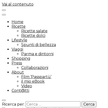
Vai al contenuto
Home
Ricette
Ricette salate
Ricette dolci
Lifestyle
Spunti di bellezza
Viaggi
Parma e dintorni
Shopping
Press
Collaborazioni
About
Film ‘Passpartù’
il mio eBook
Video
Cont@tti
Ricerca per: