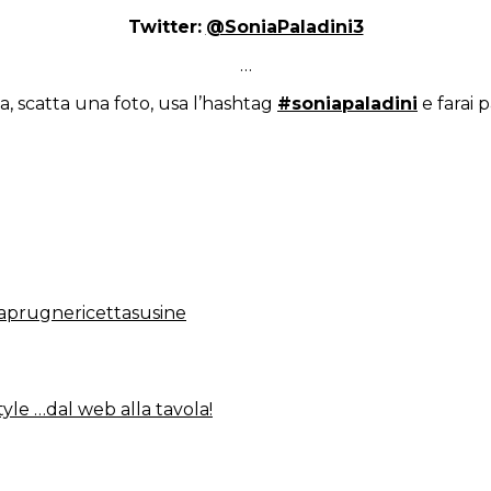
Twitter:
@SoniaPaladini3
…
a, scatta una foto, usa l’hashtag
#soniapaladini
e farai p
a
prugne
ricetta
susine
tyle …dal web alla tavola!