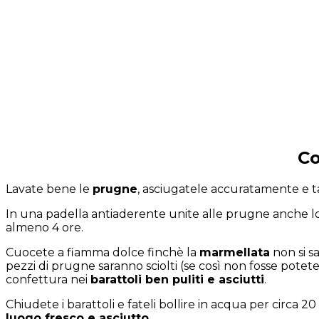
Co
Lavate bene le
prugne
, asciugatele accuratamente e t
In una padella antiaderente unite alle prugne anche l
almeno 4 ore.
Cuocete a fiamma dolce finchè la
marmellata
non si s
pezzi di prugne saranno sciolti (se così non fosse potete
confettura nei
barattoli ben puliti e asciutti
.
Chiudete i barattoli e fateli bollire in acqua per circa 2
luogo fresco e asciutto
.