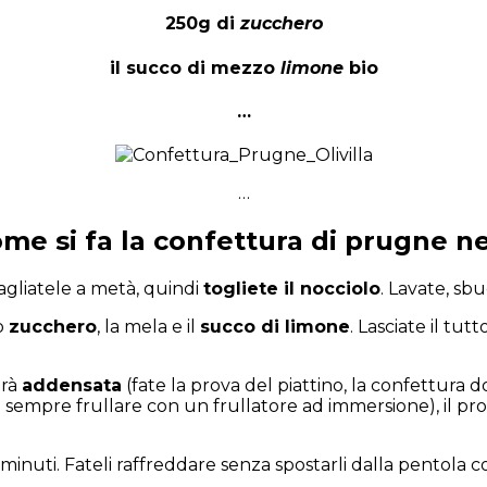
250g di
zucchero
il succo di mezzo
limone
bio
…
…
me si fa la confettura di prugne n
agliatele a metà, quindi
togliete il nocciolo
. Lavate, sb
o
zucchero
, la mela e il
succo di limone
. Lasciate il t
arà
addensata
(fate la prova del piattino, la confettura d
 sempre frullare con un frullatore ad immersione), il prof
0 minuti. Fateli raffreddare senza spostarli dalla pentola c