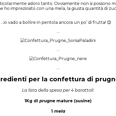
rticolarmente adoro tanto. Ovviamente non si possono man
e ho impreziosito con una mela, la giusta quantità di zu
 …io vado a bollire in pentola ancora un po’ di frutta! 😉
…
…
…
gredienti per la confettura di prug
La lista della spesa per 4 barattoli:
1Kg di
prugne
mature (susine)
1
mela