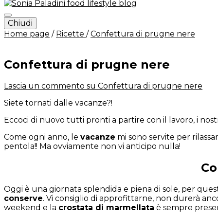
Chiudi
Sonia Paladini – food and lifestyl
Home page
/
Ricette
/
Confettura di prugne nere
Confettura di prugne nere
Lascia un commento
su Confettura di prugne nere
Siete tornati dalle vacanze?!
Eccoci di nuovo tutti pronti a partire con il lavoro, i nos
Come ogni anno, le
vacanze
mi sono servite per rilass
pentola!! Ma ovviamente non vi anticipo nulla!
Co
Oggi è una giornata splendida e piena di sole, per quest
conserve
. Vi consiglio di approfittarne, non durerà an
weekend e la
crostata di marmellata
è sempre present