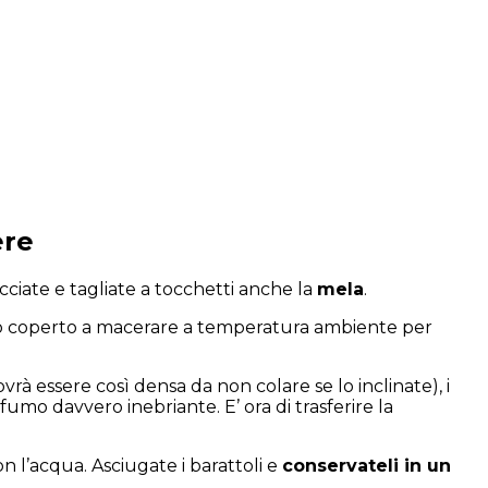
ere
ucciate e tagliate a tocchetti anche la
mela
.
utto coperto a macerare a temperatura ambiente per
ovrà essere così densa da non colare se lo inclinate), i
umo davvero inebriante. E’ ora di trasferire la
on l’acqua. Asciugate i barattoli e
conservateli in un