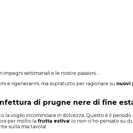
e blog – Italy
tri impegni settimanali e le nostre passioni…
armi e rigenerarmi, ma sopratutto per ragionare su
nuovi 
nfettura di prugne nere di fine est
o la voglio incominciare in dolcezza. Questo è il periodo 
cora per molto la
frutta estiva
! Io non ci ho pensato su du
e sulla mia tavola!