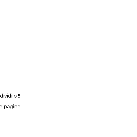
ividilo !!
e pagine: