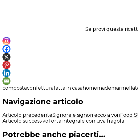
Se provi questa ricett
composta
confettura
fatta in casa
homemade
marmellat
Navigazione articolo
Articolo precedente
Signore e signori ecco a voi iFood S
Articolo successivo
Torta integrale con uva fragola
Potrebbe anche piacerti...