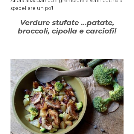
Allora allacciamoci il grembiule e via in cucina a
spadellare un po’!
Verdure stufate …patate,
broccoli, cipolla e carciofi!
…