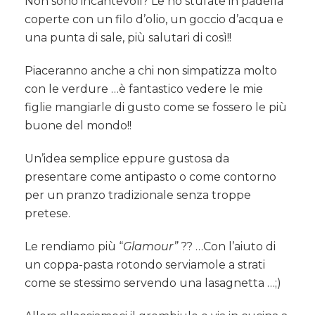
Non sono incantevoli? Le ho stufate in padella
coperte con un filo d’olio, un goccio d’acqua e
una punta di sale, più salutari di così!!
Piaceranno anche a chi non simpatizza molto
con le verdure …è fantastico vedere le mie
figlie mangiarle di gusto come se fossero le più
buone del mondo!!
Un’idea semplice eppure gustosa da
presentare come antipasto o come contorno
per un pranzo tradizionale senza troppe
pretese.
Le rendiamo più “
Glamour”
?? …Con l’aiuto di
un coppa-pasta rotondo serviamole a strati
come se stessimo servendo una lasagnetta …;)