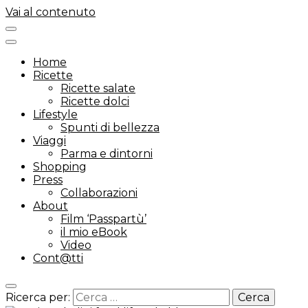
Vai al contenuto
Home
Ricette
Ricette salate
Ricette dolci
Lifestyle
Spunti di bellezza
Viaggi
Parma e dintorni
Shopping
Press
Collaborazioni
About
Film ‘Passpartù’
il mio eBook
Video
Cont@tti
Ricerca per: