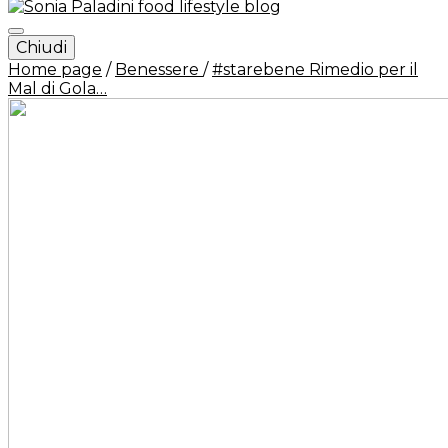
Chiudi
Sonia Paladini – food and
Home page
/
Benessere
/
#starebene Rimedio per il
Mal di Gola…
lifestyle blog – Italy