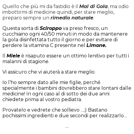
Quello che più mi da fastidio è il
Mal di Gol
a
, ma odio
imbottirmi di medicine quindi, per stare meglio,
preparo sempre un
rimedio naturale
.
Questa sorta di
Sciroppo
va preso fresco, un
cucchiaino ogni 40/50 minuti in modo da mantenere
la gola disinfettata tutto il giorno e per evitare di
perdere la vitamina C presente nel
Limone.
Il
Miele
è risaputo essere un ottimo lenitivo per tutti i
malanni di stagione.
Vi assicuro che vi aiuterà a stare meglio.
Io l’ho sempre dato alle mie figlie, perché
specialmente i bambini dovrebbero stare lontani dalle
medicine! In ogni caso al di sotto dei due anni
chiedete prima al vostro pediatra.
Provatelo e vedrete che sollievo …;) Bastano
pochissimi ingredienti e due secondi per realizzarlo…
…