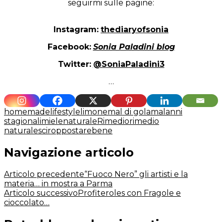
seguirmi sulle pagine:
Instagram:
thediaryofsonia
Facebook:
Sonia Paladini blog
Twitter:
@SoniaPaladini3
…
homemade
lifestyle
limone
mal di gola
malanni
stagionali
miele
naturale
Rimedio
rimedio
naturale
sciroppo
starebene
Navigazione articolo
Articolo precedente
“Fuoco Nero” gli artisti e la
materia… in mostra a Parma
Articolo successivo
Profiteroles con Fragole e
cioccolato…