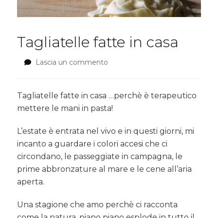
Tagliatelle fatte in casa
Lascia un commento
su
Tagliatelle
fatte
in
Tagliatelle fatte in casa …perchè è terapeutico
casa
mettere le mani in pasta!
L’estate è entrata nel vivo e in questi giorni, mi
incanto a guardare i colori accesi che ci
circondano, le passeggiate in campagna, le
prime abbronzature al mare e le cene all’aria
aperta.
Una stagione che amo perchè ci racconta
come la natura, piano piano esplode in tutto il