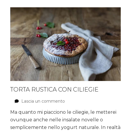
TORTA RUSTICA CON CILIEGIE
Lascia un commento
su
Torta
Ma quanto mi piacciono le ciliegie, le metterei
rustica
ovunque anche nelle insalate novelle o
con
ciliegie
semplicemente nello yogurt naturale. In realtà