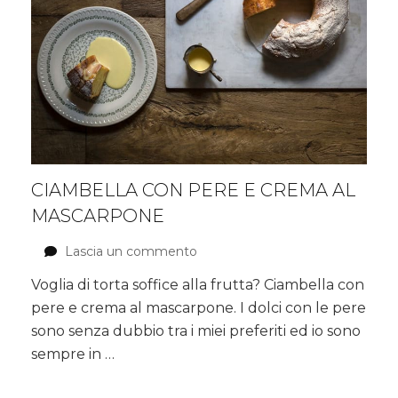
CIAMBELLA CON PERE E CREMA AL
MASCARPONE
Lascia un commento
su
Ciambella
Voglia di torta soffice alla frutta? Ciambella con
con
pere e crema al mascarpone. I dolci con le pere
pere
e
sono senza dubbio tra i miei preferiti ed io sono
crema
sempre in …
al
mascarpone