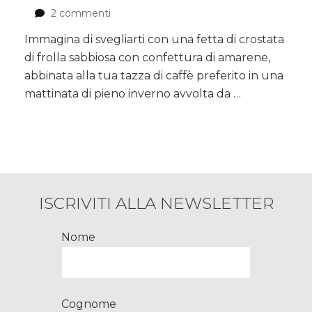
2 commenti
su
Crostata
Immagina di svegliarti con una fetta di crostata
di
di frolla sabbiosa con confettura di amarene,
frolla
sabbiosa,
abbinata alla tua tazza di caffè preferito in una
confettura
mattinata di pieno inverno avvolta da …
di
amarene
e
amaretti
ISCRIVITI ALLA NEWSLETTER
Nome
Cognome