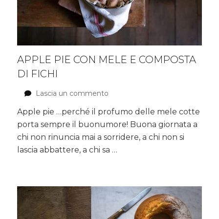
APPLE PIE CON MELE E COMPOSTA
DI FICHI
Lascia un commento
su
Apple
Apple pie …perché il profumo delle mele cotte
pie
porta sempre il buonumore! Buona giornata a
con
mele
chi non rinuncia mai a sorridere, a chi non si
e
lascia abbattere, a chi sa …
composta
di
fichi