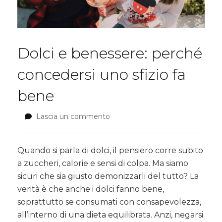
Dolci e benessere: perché
concedersi uno sfizio fa
bene
Lascia un commento
su
Dolci
e
benessere:
Quando si parla di dolci, il pensiero corre subito
perché
a zuccheri, calorie e sensi di colpa. Ma siamo
concedersi
sicuri che sia giusto demonizzarli del tutto? La
uno
verità è che anche i dolci fanno bene,
sfizio
fa
soprattutto se consumati con consapevolezza,
bene
all’interno di una dieta equilibrata. Anzi, negarsi