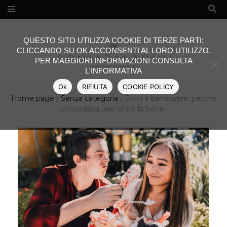
QUESTO SITO UTILIZZA COOKIE DI TERZE PARTI:
CLICCANDO SU OK ACCONSENTI AL LORO UTILIZZO.
PER MAGGIORI INFORMAZIONI CONSULTA
L'INFORMATIVA
Ok
RIFIUTA
COOKIE POLICY
Home page
/
Senza categoria
/
Dolci e benessere: perché
concedersi uno sfizio fa bene