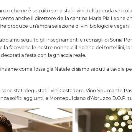
zo che ne è seguito sono stati i vini dell’azienda vinico
nto anche il direttore della cantina Maria Pia Leone che ci
he produce un’ampia selezione di vini biologici e vegani.
bbiamo seguito gli insegnamenti e i consigli di Sonia Pe
la facevano le nostre nonne e il ripieno dei tortellini, la
 decorati a festa con la ghiaccia reale.
 insieme come fosse già Natale ci siamo seduti a tavola p
o sono stati degustati i vini Costadoro: Vino Spumante Pa
senza solfiti aggiunti, e Montepulciano d’Abruzzo D.O.P. tut