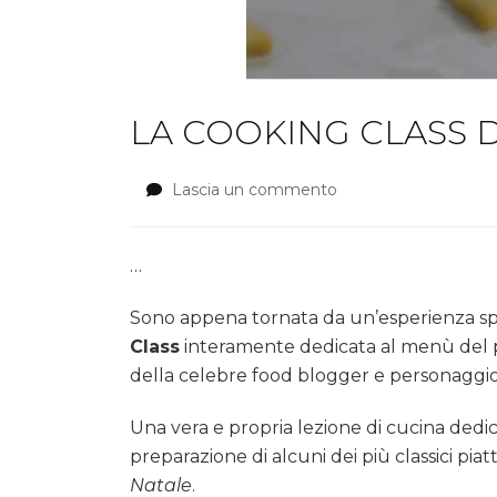
LA COOKING CLASS 
Lascia un commento
su
LA
COOKING
CLASS
…
DI
SONIA
Sono appena tornata da un’esperienza spe
PERONACI
Class
interamente dedicata al menù del p
FIRMATA
della celebre food blogger e personaggio 
COSTADORO
Una vera e propria lezione di cucina dedic
preparazione di alcuni dei più classici piatti
Natale
.