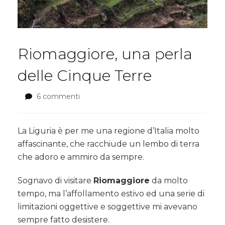
Riomaggiore, una perla
delle Cinque Terre
6 commenti
su
Riomaggiore,
una
perla
La Liguria è per me una regione d’Italia molto
delle
affascinante, che racchiude un lembo di terra
Cinque
che adoro e ammiro da sempre.
Terre
Sognavo di visitare
Riomaggiore
da molto
tempo, ma l’affollamento estivo ed una serie di
limitazioni oggettive e soggettive mi avevano
sempre fatto desistere.