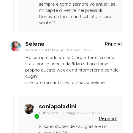
sempre e torno sempre volentieri, se
mi capita di venire nei pressi di
Genova ti faccio un fischio! Un caro
saluto ?
Selene
Rispondi
Pubblicato il
12 Maggio 2017 alle 10:07
Ho sempre adorato le Cinque Terre, ci sono
stata anni e anni fa da fidanzatini e forse
proprio questo week end ritorneremo con dei
cugini!!
che foto romantiche… un bacio Selene
soniapaladini
Pubblicato il
12 Maggio 2017 alle 11:34
Rispondi
Si sono stupende <3 ...grazie e un
caro saluto 😉