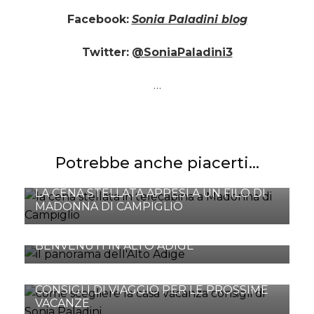
Facebook:
Sonia Paladini blog
Twitter:
@SoniaPaladini3
…
Potrebbe anche piacerti...
LA CENA STELLATA APPESI A UN FILO DI
MADONNA DI CAMPIGLIO
BENVENUTI IN ALTO ADIGE
CONSIGLI DI VIAGGIO PER LE PROSSIME
VACANZE