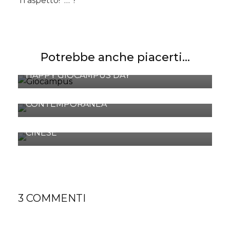
Ti aspetto! … ?
Potrebbe anche piacerti...
HAPPY GIOCAMPUS DAY
PARMA 360° FESTIVAL DELLA CREATIVITÀ
CONTEMPORANEA
AL FIDENZA VILLAGE LA “GOLDEN WEEK”
CINESE
3 COMMENTI