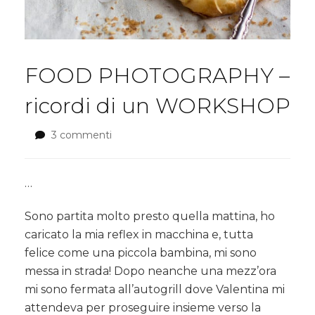
FOOD PHOTOGRAPHY –
ricordi di un WORKSHOP
3 commenti
su
FOOD
PHOTOGRAPHY
–
…
ricordi
di
Sono partita molto presto quella mattina, ho
un
caricato la mia reflex in macchina e, tutta
WORKSHOP
felice come una piccola bambina, mi sono
messa in strada! Dopo neanche una mezz’ora
mi sono fermata all’autogrill dove Valentina mi
attendeva per proseguire insieme verso la