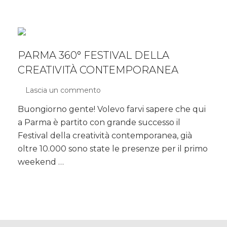
PARMA 360° FESTIVAL DELLA
CREATIVITÀ CONTEMPORANEA
Lascia un commento
su
Parma
Buongiorno gente! Volevo farvi sapere che qui
360°
a Parma è partito con grande successo il
Festival
della
Festival della creatività contemporanea, già
creatività
oltre 10.000 sono state le presenze per il primo
contemporanea
weekend …