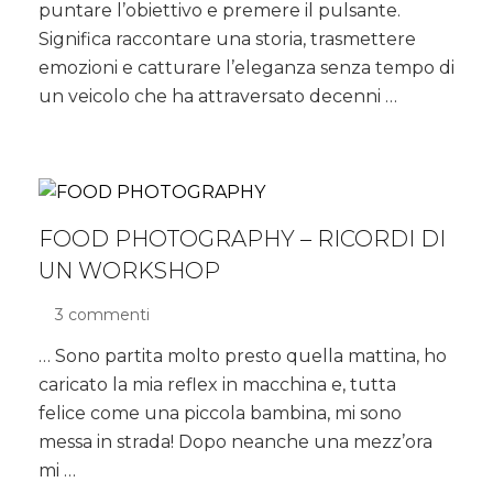
puntare l’obiettivo e premere il pulsante.
un’auto
classica
Significa raccontare una storia, trasmettere
per
emozioni e catturare l’eleganza senza tempo di
ottenere
un veicolo che ha attraversato decenni …
scatti
dal
mood
vintage
FOOD PHOTOGRAPHY – RICORDI DI
UN WORKSHOP
3 commenti
su
FOOD
… Sono partita molto presto quella mattina, ho
PHOTOGRAPHY
caricato la mia reflex in macchina e, tutta
–
ricordi
felice come una piccola bambina, mi sono
di
messa in strada! Dopo neanche una mezz’ora
un
mi …
WORKSHOP