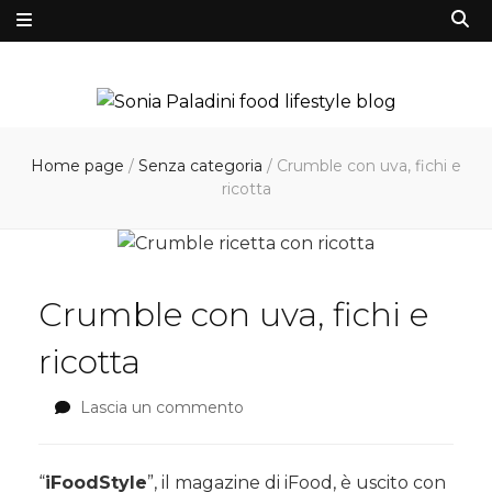
Home page
/
Senza categoria
/
Crumble con uva, fichi e
ricotta
Crumble con uva, fichi e
ricotta
Lascia un commento
su
Crumble
con
uva,
“
iFoodStyle
”, il magazine di iFood, è uscito con