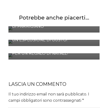
Potrebbe anche piacerti...
TAGLIATELLE DI CRESPELLE SU FONDUTA
DI PARMIGIANO
RICETTE FIRMATE ZUCCHI L’OLIO D’OLIVA:
UN ESPLOSIONE DI GUSTO!
EBOOK “HO GLI ANNI CHE DIMOSTRO”
PER UN REGALO DI NATALE!
LASCIA UN COMMENTO
Il tuo indirizzo email non sarà pubblicato.
I
campi obbligatori sono contrassegnati
*