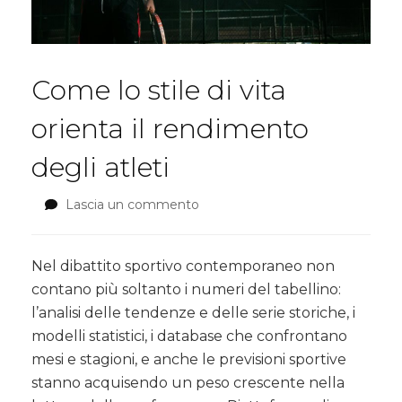
Come lo stile di vita
orienta il rendimento
degli atleti
Lascia un commento
su
Come
lo
stile
Nel dibattito sportivo contemporaneo non
di
contano più soltanto i numeri del tabellino:
vita
l’analisi delle tendenze e delle serie storiche, i
orienta
modelli statistici, i database che confrontano
il
rendimento
mesi e stagioni, e anche le previsioni sportive
degli
stanno acquisendo un peso crescente nella
atleti