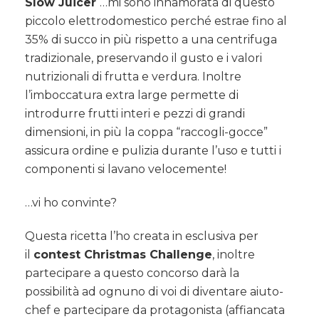
Slow Juicer
…mi sono innamorata di questo
piccolo elettrodomestico perché estrae fino al
35% di succo in più rispetto a una centrifuga
tradizionale, preservando il gusto e i valori
nutrizionali di frutta e verdura. Inoltre
l’imboccatura extra large permette di
introdurre frutti interi e pezzi di grandi
dimensioni, in più la coppa “raccogli-gocce”
assicura ordine e pulizia durante l’uso e tutti i
componenti si lavano velocemente!
…vi ho convinte?
Questa ricetta l’ho creata in esclusiva per
il
contest Christmas Challenge
, inoltre
partecipare a questo concorso darà la
possibilità ad ognuno di voi di diventare aiuto-
chef e partecipare da protagonista (affiancata