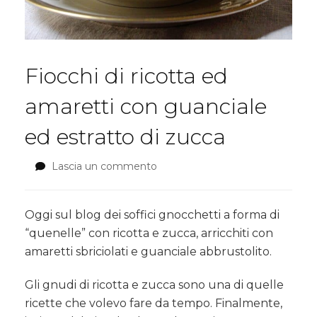
Fiocchi di ricotta ed
amaretti con guanciale
ed estratto di zucca
Lascia un commento
su
Fiocchi
di
ricotta
Oggi sul blog dei soffici gnocchetti a forma di
ed
“quenelle” con ricotta e zucca, arricchiti con
amaretti
amaretti sbriciolati e guanciale abbrustolito.
con
guanciale
Gli gnudi di ricotta e zucca sono una di quelle
ed
estratto
ricette che volevo fare da tempo. Finalmente,
di