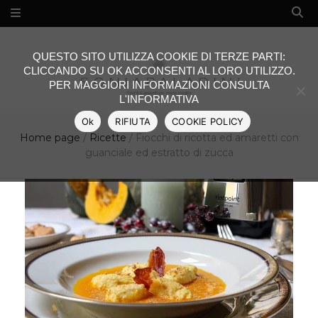
QUESTO SITO UTILIZZA COOKIE DI TERZE PARTI:
CLICCANDO SU OK ACCONSENTI AL LORO UTILIZZO.
PER MAGGIORI INFORMAZIONI CONSULTA
L'INFORMATIVA
Ok
RIFIUTA
COOKIE POLICY
Home page
/
Ricette
/
Fiocchi di ricotta ed amaretti con
guanciale ed estratto di zucca