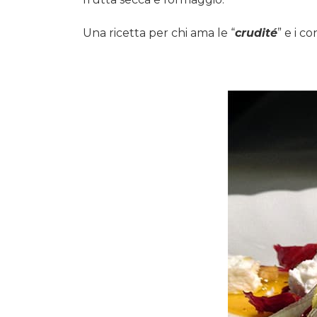
Noci…
Una ricetta per chi ama le “
crudité
” e i c