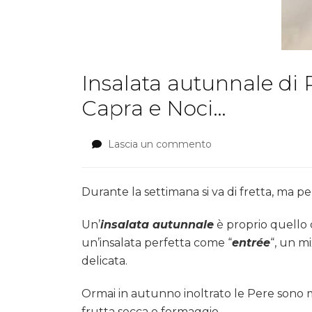
Insalata autunnale di
Capra e Noci…
Lascia un commento
su
Insalata
autunnale
di
Durante la settimana si va di fretta, ma 
Radicchio
Trevigiano
Un’
insalata autunna
l
e
è proprio quello 
con
un’insalata perfetta come “
entrée
“, un mi
Zucca,
delicata.
Pere,
Formaggio
Capra
Ormai in autunno inoltrato le Pere sono m
e
frutta secca e formaggio.