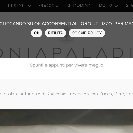
LIFESTYLE
VIAGGI
SHOPPING
PRESS
AB
: CLICCANDO SU OK ACCONSENTI AL LORO UTILIZZO. PER M
Ok
RIFIUTA
COOKIE POLICY
/
Insalata autunnale di Radicchio Trevigiano con Zucca, Pere, F