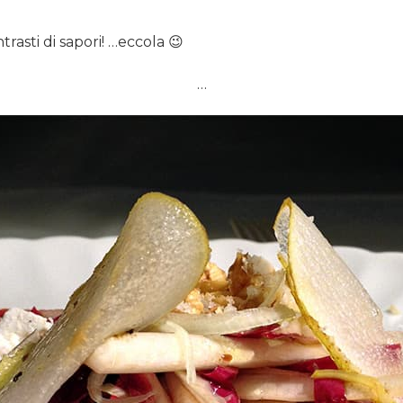
ontrasti di sapori! …eccola 😉
…