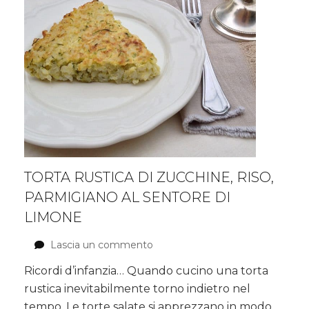
TORTA RUSTICA DI ZUCCHINE, RISO,
PARMIGIANO AL SENTORE DI
LIMONE
Lascia un commento
su
Torta
Ricordi d’infanzia… Quando cucino una torta
rustica
rustica inevitabilmente torno indietro nel
di
Zucchine,
tempo. Le torte salate si apprezzano in modo