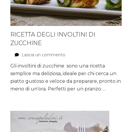
RICETTA DEGLI INVOLTINI DI
ZUCCHINE
Lascia un commento
su
Ricetta
Gli involtini di zucchine sono una ricetta
degli
semplice ma deliziosa, ideale per chi cerca un
involtini
di
piatto gustoso e veloce da preparare, pronto in
zucchine
meno di un’ora. Perfetti per un pranzo …