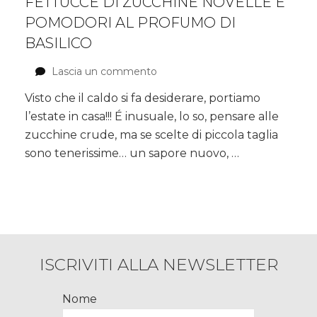
FETTUCCE DI ZUCCHINE NOVELLE E
POMODORI AL PROFUMO DI
BASILICO
Lascia un commento
su
Fettucce
Visto che il caldo si fa desiderare, portiamo
di
l’estate in casa!!! É inusuale, lo so, pensare alle
Zucchine
novelle
zucchine crude, ma se scelte di piccola taglia
e
sono tenerissime… un sapore nuovo, …
Pomodori
al
profumo
di
Basilico
ISCRIVITI ALLA NEWSLETTER
Nome