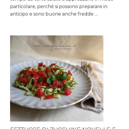
Riso,
particolare, perché si possono preparare in
Parmigiano
anticipo e sono buone anche fredde …
al
sentore
di
Limone