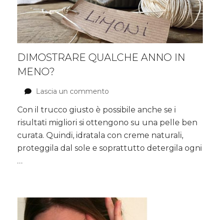
DIMOSTRARE QUALCHE ANNO IN
MENO?
Lascia un commento
su
Dimostrare
Con il trucco giusto è possibile anche se i
qualche
risultati migliori si ottengono su una pelle ben
anno
in
curata. Quindi, idratala con creme naturali,
meno?
proteggila dal sole e soprattutto detergila ogni
…