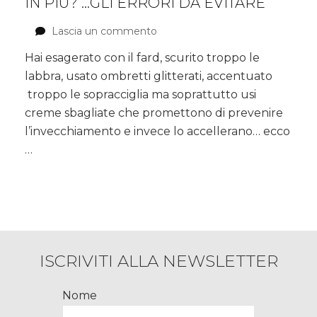
IN PIÙ? …GLI ERRORI DA EVITARE
Lascia un commento
su
Ti
Hai esagerato con il fard, scurito troppo le
sei
labbra, usato ombretti glitterati, accentuato
truccata
e
troppo le sopracciglia ma soprattutto usi
dimostri
creme sbagliate che promettono di prevenire
10
l’invecchiamento e invece lo accellerano… ecco
anni
…
in
più?
…
gli
errori
da
evitare
ISCRIVITI ALLA NEWSLETTER
Nome