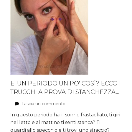
E’ UN PERIODO UN PO’ COSÌ? ECCO I
TRUCCHI A PROVA DI STANCHEZZA…
Lascia un commento
su
E’
In questo periodo hai il sonno frastagliato, ti giri
un
nel letto e al mattino ti senti stanca? Ti
periodo
un
guardi allo specchio e ti trovi uno straccio?