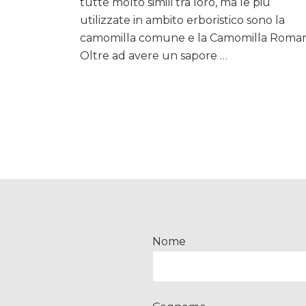
tutte molto simili tra loro, ma le più
per
favorire
utilizzate in ambito erboristico sono la
Sonno,
camomilla comune e la Camomilla Roman
Digestione
Oltre ad avere un sapore …
e
Relax
Nome