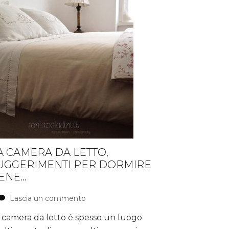
A CAMERA DA LETTO,
UGGERIMENTI PER DORMIRE
ENE…
Lascia un commento
su
La
 camera da letto è spesso un luogo
Camera