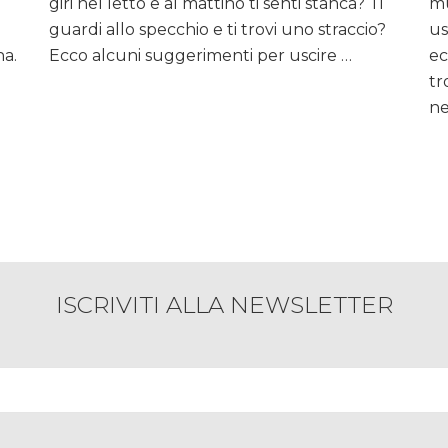
giri nel letto e al mattino ti senti stanca? Ti
periodo
mu
un
guardi allo specchio e ti trovi uno straccio?
us
po’
a.
Ecco alcuni suggerimenti per uscire …
ec
così?
tr
Ecco
ne
i
trucchi
a
prova
di
stanchezza…
ISCRIVITI ALLA NEWSLETTER