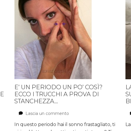
E’ UN PERIODO UN PO’ COSÌ?
L
 E
ECCO I TRUCCHI A PROVA DI
S
STANCHEZZA…
B
Lascia un commento
su
E’
In questo periodo hai il sonno frastagliato, ti
La
un