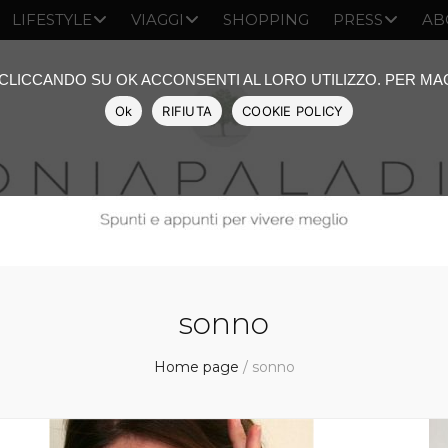
LIFESTYLE
VIAGGI
SHOPPING
PRESS
AB
: CLICCANDO SU OK ACCONSENTI AL LORO UTILIZZO. PER M
Ok
RIFIUTA
COOKIE POLICY
sonno
Home page
/
sonno