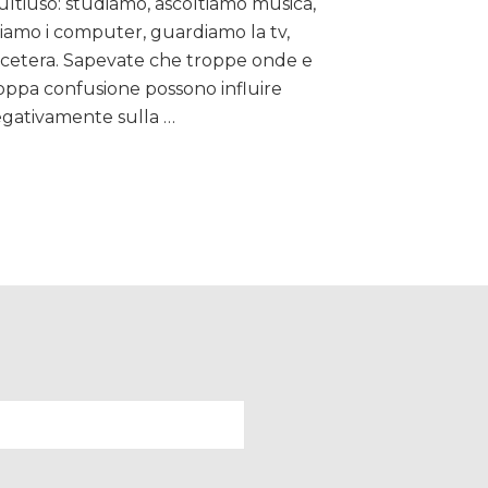
ltiuso: studiamo, ascoltiamo musica,
da
Letto,
iamo i computer, guardiamo la tv,
suggerimenti
cetera. Sapevate che troppe onde e
per
oppa confusione possono influire
dormire
gativamente sulla …
bene…