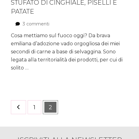
STUFATO DI CINGHIALE, PISELLI E
PATATE
3 commenti
su
Stufato
Cosa mettiamo sul fuoco oggi? Da brava
di
emiliana d’adozione vado orgogliosa dei miei
Cinghiale,
piselli
secondi di carne a base di selvaggina. Sono
e
legata alla territorialità dei prodotti, per cui di
patate
solito …
Paginazione
Pagina
1
Pagina
2
degli
articoli