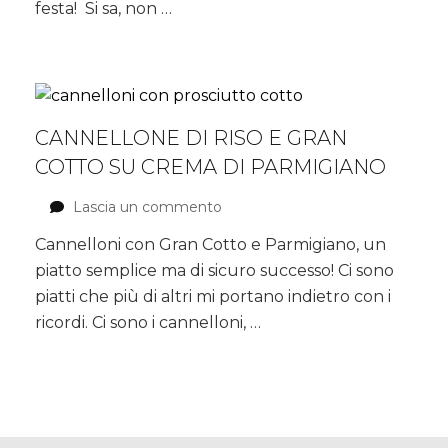
festa! Si sa, non …
e
pistacchi
CANNELLONE DI RISO E GRAN
COTTO SU CREMA DI PARMIGIANO
Lascia un commento
su
Cannellone
Cannelloni con Gran Cotto e Parmigiano, un
di
piatto semplice ma di sicuro successo! Ci sono
riso
e
piatti che più di altri mi portano indietro con i
Gran
ricordi. Ci sono i cannelloni, …
Cotto
su
crema
di
Parmigiano