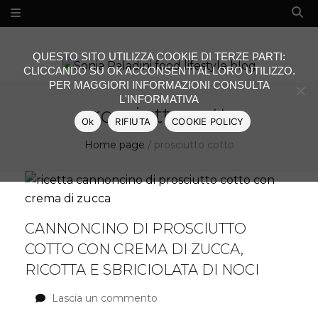
QUESTO SITO UTILIZZA COOKIE DI TERZE PARTI:
CLICCANDO SU OK ACCONSENTI AL LORO UTILIZZO.
PER MAGGIORI INFORMAZIONI CONSULTA
L'INFORMATIVA
prosciutto cotto
Ok
RIFIUTA
COOKIE POLICY
Home page
/
prosciutto cotto
CANNONCINO DI PROSCIUTTO
COTTO CON CREMA DI ZUCCA,
RICOTTA E SBRICIOLATA DI NOCI
Lascia un commento
su
Cannoncino