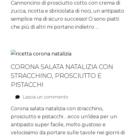
Cannoncino di prosciutto cotto con crema di
di
zucca, ricotta e sbriciolata di noci, un antipasto
prosciutto
cotto
semplice ma di sicuro successo! Ci sono piatti
con
che più di altri mi portano indietro …
crema
di
zucca,
ricotta
e
sbriciolata
CORONA SALATA NATALIZIA CON
di
STRACCHINO, PROSCIUTTO E
noci
PISTACCHI
Lascia un commento
su
Corona
Corona salata natalizia con stracchino,
salata
prosciutto e pistacchi …ecco un’idea per un
natalizia
con
antipasto super facile, molto gustoso e
stracchino,
velocissimo da portare sulle tavole nei giorni di
prosciutto