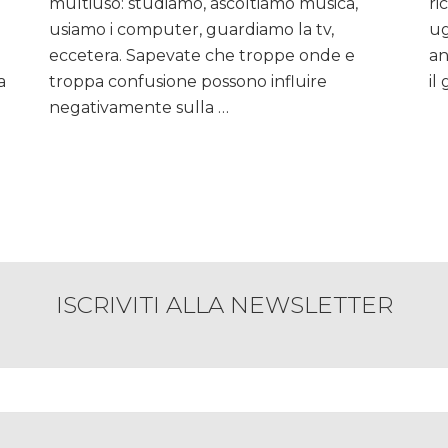
multiuso: studiamo, ascoltiamo musica,
da
ri
Letto,
usiamo i computer, guardiamo la tv,
ug
suggerimenti
eccetera. Sapevate che troppe onde e
an
per
a
troppa confusione possono influire
il
dormire
negativamente sulla …
bene…
ISCRIVITI ALLA NEWSLETTER