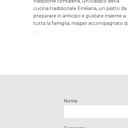
tradizione contadina, un classico della
umido
con
cucina tradizionale Emiliana, un piatto da
cipolle
preparare in anticipo e gustare insieme a
stufate
tutta la famiglia, magari accompagnato d
(ganassini
…
di
maiale)
Nome