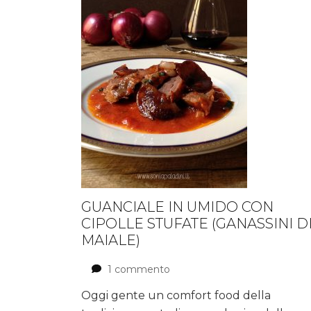
GUANCIALE IN UMIDO CON
CIPOLLE STUFATE (GANASSINI D
MAIALE)
1 commento
su
Guanciale
Oggi gente un comfort food della
in