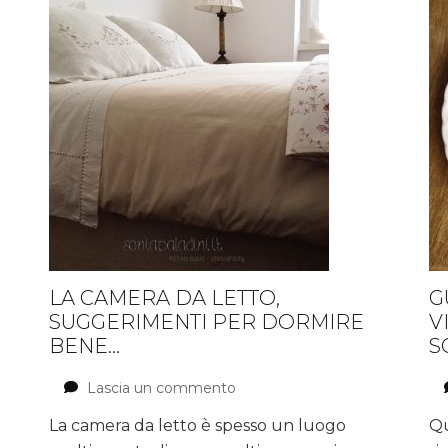
LA CAMERA DA LETTO,
G
I
SUGGERIMENTI PER DORMIRE
V
BENE…
S
Lascia un commento
su
La
La camera da letto è spesso un luogo
Qu
Camera