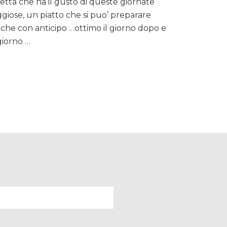
cetta che ha il gusto di queste giornate
Bue
brasato
giose, un piatto che si puo’ preparare
al
che con anticipo …ottimo il giorno dopo e
Vino
 giorno …
rosso,
carote
e
scalogni
glassati…