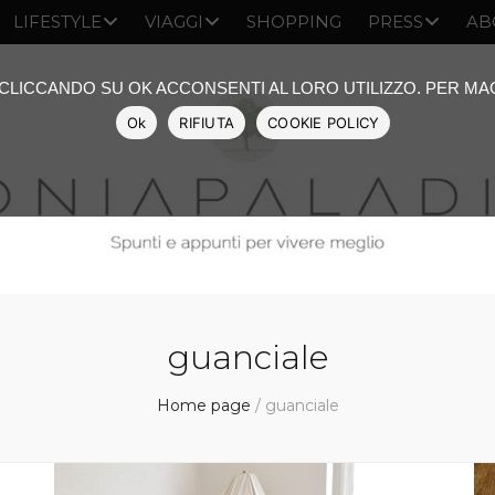
LIFESTYLE
VIAGGI
SHOPPING
PRESS
AB
: CLICCANDO SU OK ACCONSENTI AL LORO UTILIZZO. PER M
Ok
RIFIUTA
COOKIE POLICY
guanciale
Home page
/
guanciale