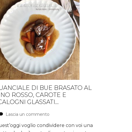
UANCIALE DI BUE BRASATO AL
INO ROSSO, CAROTE E
CALOGNI GLASSATI…
Lascia un commento
su
Guanciale
est’oggi voglio condividere con voi una
di