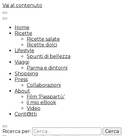
Vai al contenuto
Home
Ricette
Ricette salate
Ricette dolci
Lifestyle
Spunti di bellezza
Viaggi
Parma e dintorni
Shopping
Press
Collaborazioni
About
Film ‘Passpartù’
il mio eBook
Video
Cont@tti
Ricerca per: