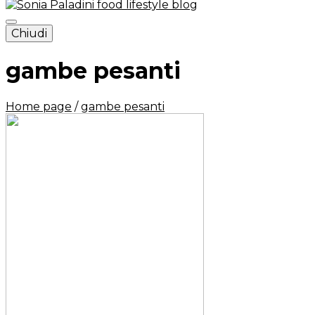
Chiudi
Sonia Paladini – food and
lifestyle blog – Italy
gambe pesanti
Home page
/
gambe pesanti