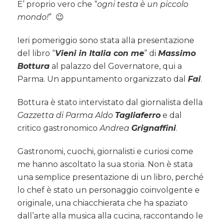
chef
E’ proprio vero che “
ogni testa è un piccolo
Bottura,
mondo!
” 😉
tappa
a
Ieri pomeriggio sono stata alla presentazione
Parma
del libro “
Vieni in Italia con me
” di
Massimo
per
presentare
Bottura
al palazzo del Governatore, qui a
il
Parma. Un appuntamento organizzato dal
Fai
.
suo
libro.
Bottura è stato intervistato dal giornalista della
Gazzetta di Parma Aldo
Tagliaferro
e dal
critico gastronomico
Andrea
Grignaffini
.
Gastronomi, cuochi, giornalisti e curiosi come
me hanno ascoltato la sua storia. Non è stata
una semplice presentazione di un libro, perché
lo chef è stato un personaggio coinvolgente e
originale, una chiacchierata che ha spaziato
dall’arte alla musica alla cucina, raccontando le