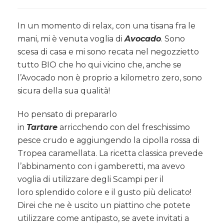
Tartare
di
Avocado
In un momento di relax, con una tisana fra le
e
mani, mi è venuta voglia di
Avocado
. Sono
Scampi
scesa di casa e mi sono recata nel negozzietto
con
tutto BIO che ho qui vicino che, anche se
cipolla
rossa
l’Avocado non è proprio a kilometro zero, sono
di
sicura della sua qualità!
Tropea…
Ho pensato di prepararlo
in
Tartare
arricchendo con del freschissimo
pesce crudo e aggiungendo la cipolla rossa di
Tropea caramellata. La ricetta classica prevede
l’abbinamento con i gamberetti, ma avevo
voglia di utilizzare degli Scampi per il
loro splendido colore e il gusto più delicato!
Direi che ne è uscito un piattino che potete
utilizzare come antipasto, se avete invitati a