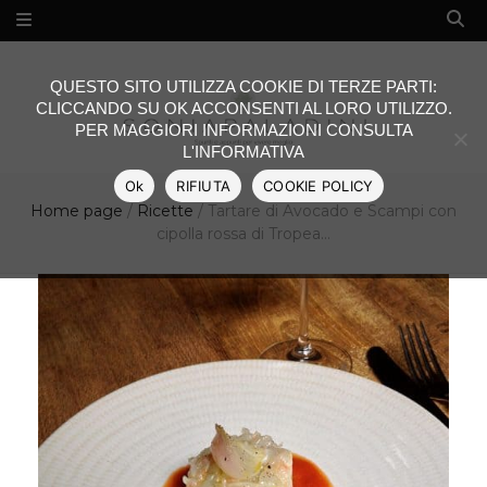
QUESTO SITO UTILIZZA COOKIE DI TERZE PARTI:
CLICCANDO SU OK ACCONSENTI AL LORO UTILIZZO.
PER MAGGIORI INFORMAZIONI CONSULTA
L'INFORMATIVA
Ok
RIFIUTA
COOKIE POLICY
Home page
/
Ricette
/
Tartare di Avocado e Scampi con
cipolla rossa di Tropea…