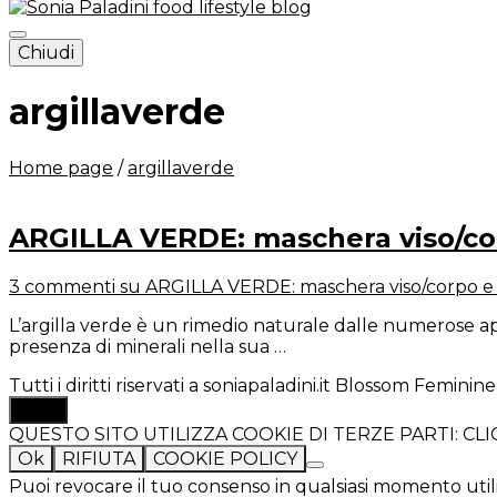
Chiudi
Sonia Paladini – food and lifestyl
argillaverde
Home page
/
argillaverde
ARGILLA VERDE: maschera viso/co
3 commenti
su ARGILLA VERDE: maschera viso/corpo e
L’argilla verde è un rimedio naturale dalle numerose ap
presenza di minerali nella sua …
Tutti i diritti riservati a soniapaladini.it
Blossom Feminine 
TOP
QUESTO SITO UTILIZZA COOKIE DI TERZE PARTI: C
Ok
RIFIUTA
COOKIE POLICY
Puoi revocare il tuo consenso in qualsiasi momento util