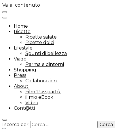
Vai al contenuto
Home
Ricette
Ricette salate
Ricette dolci
Lifestyle
Spunti di bellezza
Viaggi
Parma e dintorni
Shopping
Press
Collaborazioni
About
Film ‘Passpartù’
il mio eBook
Video
Cont@tti
Ricerca per: