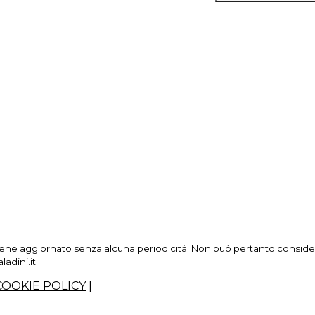
ne aggiornato senza alcuna periodicità. Non può pertanto considerars
adini.it
COOKIE POLICY
|