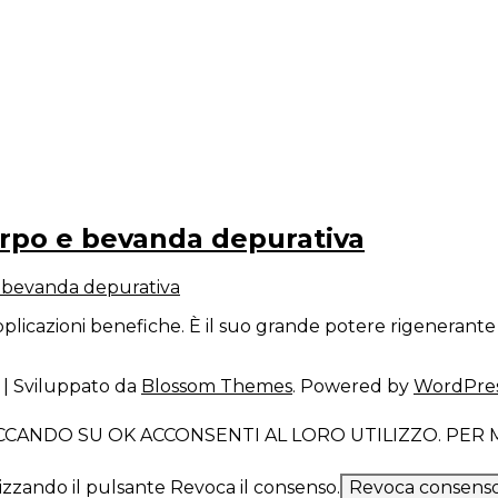
e blog – Italy
rpo e bevanda depurativa
 bevanda depurativa
plicazioni benefiche. È il suo grande potere rigenerante 
| Sviluppato da
Blossom Themes
. Powered by
WordPre
LICCANDO SU OK ACCONSENTI AL LORO UTILIZZO. PE
izzando il pulsante Revoca il consenso.
Revoca consenso