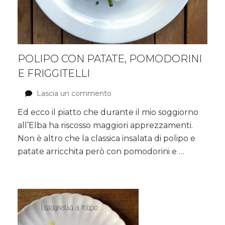
POLIPO CON PATATE, POMODORINI
E FRIGGITELLI
Lascia un commento
su
Polipo
Ed ecco il piatto che durante il mio soggiorno
con
all’Elba ha riscosso maggiori apprezzamenti.
patate,
pomodorini
Non è altro che la classica insalata di polipo e
e
patate arricchita però con pomodorini e …
friggitelli