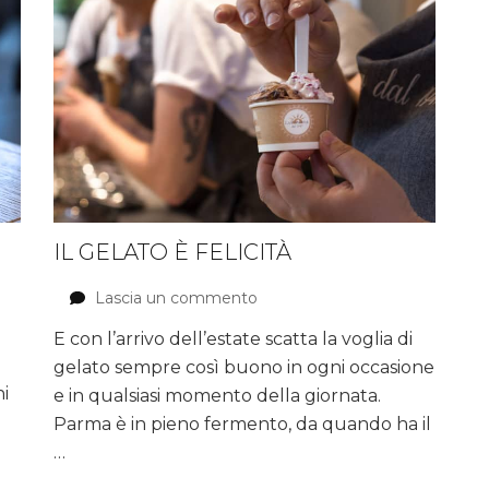
IL GELATO È FELICITÀ
Lascia un commento
su
Il
E con l’arrivo dell’estate scatta la voglia di
gelato
gelato sempre così buono in ogni occasione
è
felicità
i
e in qualsiasi momento della giornata.
Parma è in pieno fermento, da quando ha il
…