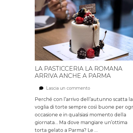
LA PASTICCERIA LA ROMANA
ARRIVA ANCHE A PARMA
Lascia un commento
su
La
Perché con l’arrivo dell’autunno scatta la
Pasticceria
voglia di torte sempre così buone per ogn
La
Romana
occasione e in qualsiasi momento della
arriva
giornata… Ma dove mangiare un’ottima
anche
torta gelato a Parma? Le …
a