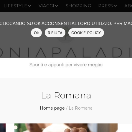
LIFESTYLE
VIAGGI
SHOPPING
PRESS
AB
: CLICCANDO SU OK ACCONSENTI AL LORO UTILIZZO. PER M
Ok
RIFIUTA
COOKIE POLICY
La Romana
Home page
/
La Romana