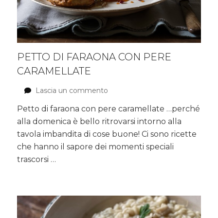
PETTO DI FARAONA CON PERE
CARAMELLATE
Lascia un commento
su
Petto
Petto di faraona con pere caramellate …perché
di
alla domenica è bello ritrovarsi intorno alla
faraona
con
tavola imbandita di cose buone! Ci sono ricette
pere
che hanno il sapore dei momenti speciali
caramellate
trascorsi …