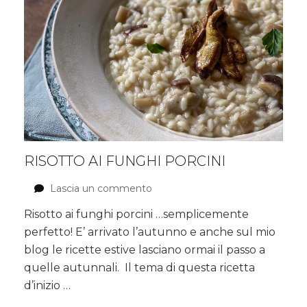
RISOTTO AI FUNGHI PORCINI
Lascia un commento
su
Risotto
Risotto ai funghi porcini …semplicemente
ai
perfetto! E’ arrivato l’autunno e anche sul mio
funghi
porcini
blog le ricette estive lasciano ormai il passo a
quelle autunnali. Il tema di questa ricetta
d’inizio …