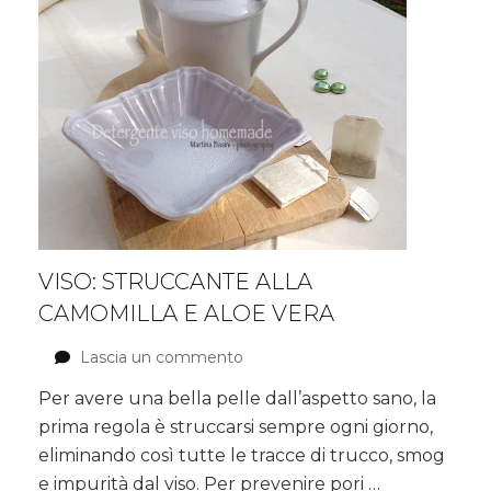
VISO: STRUCCANTE ALLA
CAMOMILLA E ALOE VERA
Lascia un commento
su
Viso:
Per avere una bella pelle dall’aspetto sano, la
struccante
prima regola è struccarsi sempre ogni giorno,
alla
Camomilla
eliminando così tutte le tracce di trucco, smog
e
e impurità dal viso. Per prevenire pori …