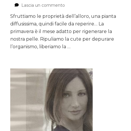
Lascia un commento
su
ALLORO:
Sfruttiamo le proprietà dell’alloro, una pianta
bagno
diffusissima, quindi facile da reperire… La
rilassate,
tisana
primavera è il mese adatto per rigenerare la
digestiva.
nostra pelle. Ripuliamo la cute per depurare
l’organismo, liberiamo la …