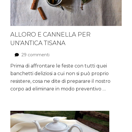
ALLORO E CANNELLA PER
UN’ANTICA TISANA
29 commenti
su
Alloro
Prima di affrontare le feste con tutti quei
e
banchetti deliziosi a cui non si può proprio
cannella
per
resistere, cosa ne dite di preparare il nostro
un’antica
corpo ad eliminare in modo preventivo …
tisana