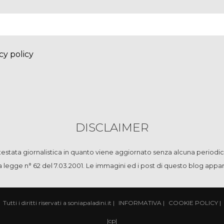
cy policy
DISCLAIMER
stata giornalistica in quanto viene aggiornato senza alcuna periodic
la legge n° 62 del 7.03.2001. Le immagini ed i post di questo blog app
Tutti i diritti riservati a soniapaladini.it
|
INFORMATIVA
|
COOKIE POLICY
|
|
cp
|