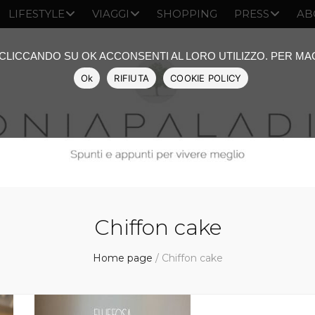
LIFESTYLE
VIAGGI
SHOPPING
PRESS
AB
: CLICCANDO SU OK ACCONSENTI AL LORO UTILIZZO. PER M
Ok
RIFIUTA
COOKIE POLICY
Chiffon cake
Home page
/
Chiffon cake