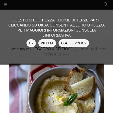
QUESTO SITO UTILIZZA COOKIE DI TERZE PARTI:
CLICCANDO SU OK ACCONSENTI AL LORO UTILIZZO.
PER MAGGIORI INFORMAZIONI CONSULTA
L'INFORMATIVA
Ok
RIFIUTA
COOKIE POLICY
Home page
/
LEGGERO & SFIZIOSO
/
Hummus di ceci
facile e veloce