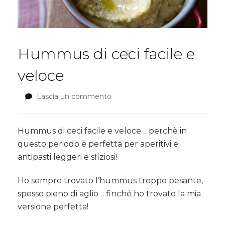
Hummus di ceci facile e
veloce
Lascia un commento
su
Hummus
di
ceci
Hummus di ceci facile e veloce …perchè in
facile
questo periodo è perfetta per aperitivi e
e
antipasti leggeri e sfiziosi!
veloce
Ho sempre trovato l’hummus troppo pesante,
spesso pieno di aglio …finché ho trovato la mia
versione perfetta!