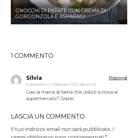
GNOCCHI DI PATATE CON CREMA DI
GORGONZOLA E ASPARAGI
1 COMMENTO
Silvia
Rispondi
Pubblicato il
2 Febbraio 2022 alle 22:46
Ciao la marca di farina che utilizzi si trova al
supermercato? Grazie
LASCIA UN COMMENTO
Il tuo indirizzo email non sarà pubblicato.
I
campi obbligatori sono contrassegnati
*