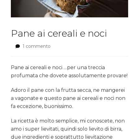
Pane ai cereali e noci
1 commento
su
Pane
ai
cereali
Pane ai cereali e noci …per una treccia
e
profumata che dovete assolutamente provare!
noci
Adoro il pane con la frutta secca, ne mangerei
a vagonate e questo pane ai cereali e noci non
fa eccezione, buonissimo.
La ricetta è molto semplice, mi conoscete, non
amo i super lievitati, quindi solo lievito di birra,
due ingredienti e soprattutto lievitazione