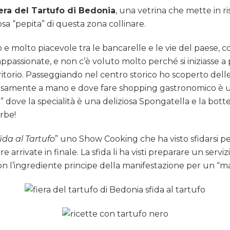
era del Tartufo di Bedonia
, una vetrina che mette in ri
osa “pepita” di questa zona collinare.
ro e molto piacevole tra le bancarelle e le vie del paes
appassionate, e non c’è voluto molto perché si iniziasse a 
erritorio. Passeggiando nel centro storico ho scoperto de
rosamente a mano e dove fare shopping gastronomico è un 
e
” dove la specialità è una deliziosa Spongatella e la bott
rbe!
ida al Tartufo
” uno Show Cooking che ha visto sfidarsi pe
 arrivate in finale. La sfida li ha visti preparare un ser
on l’ingrediente principe della manifestazione per un “m