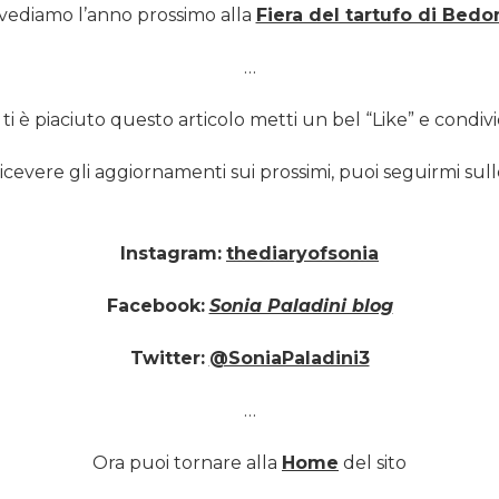
 vediamo l’anno prossimo alla
Fiera del tartufo di Bedo
…
 ti è piaciuto questo articolo metti un bel “Like” e condividi
ricevere gli aggiornamenti sui prossimi, puoi seguirmi sull
Instagram:
thediaryofsonia
Facebook:
Sonia Paladini blog
Twitter:
@SoniaPaladini3
…
Ora puoi tornare alla
Home
del sito