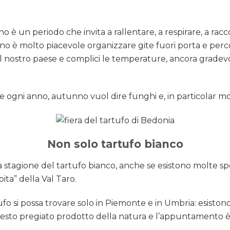
 un periodo che invita a rallentare, a respirare, a racco
no è molto piacevole organizzare gite fuori porta e perc
el nostro paese e complici le temperature, ancora gradev
me ogni anno, autunno vuol dire funghi e, in particolar m
Non solo tartufo bianco
la stagione del tartufo bianco, anche se esistono molte sp
pita” della Val Taro.
 si possa trovare solo in Piemonte e in Umbria: esistono, 
questo pregiato prodotto della natura e l’appuntamento 