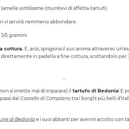
melle sottilissime (munitevi di affetta-tartufi).
non vi servirà nemmeno abbondare.
n 3/5 grammi.
la cottura.
E, anzi, sprigiona il suo aroma attraverso un’e
direttamente in padella a fine cottura, scottandolo per 
…
on si smette mai di imparare) il
tartufo di Bedonia
! E 
passi dal
Castello di Compiano
tra i borghi più belli d’Ital
ne di Bedonia
e i suoi abitanti per avermi accolto con 