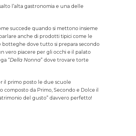
salto l’alta gastronomia e una delle
e, come succede quando si mettono insieme
parlare anche di prodotti tipici come le
lle botteghe dove tutto si prepara secondo
vero piacere per gli occhi e il palato
ega “
Della Nonna
” dove trovare torte
r il primo posto le due scuole
vizio composto da Primo, Secondo e Dolce il
atrimonio del gusto” davvero perfetto!