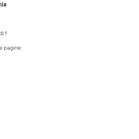
nia
 !!
e pagine: