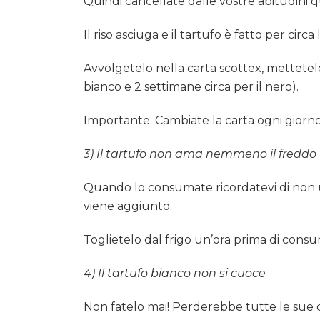
Quindi cancellate dalle vostre abitudini q
Il riso asciuga e il tartufo è fatto per cir
Avvolgetelo nella carta scottex, mettetelo 
bianco e 2 settimane circa per il nero).
Importante: Cambiate la carta ogni giorno 
3) Il tartufo non ama nemmeno il freddo
Quando lo consumate ricordatevi di non uti
viene aggiunto.
Toglietelo dal frigo un’ora prima di cons
4) Il tartufo bianco non si cuoce
Non fatelo mai! Perderebbe tutte le sue c